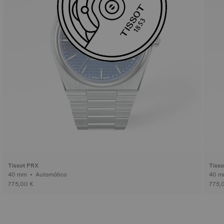
Tissot PRX
Tiss
40 mm • Automático
775,00 €
775,