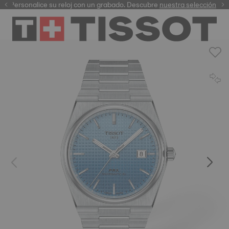
Personalice su reloj con un grabado. Descubre
garantía digital
nuestra selección