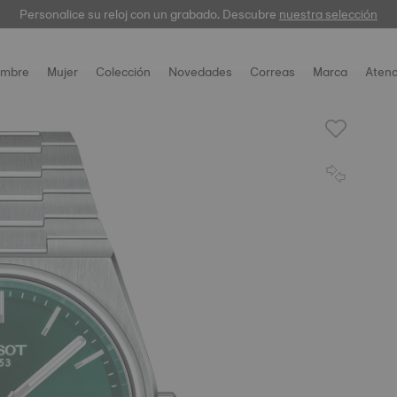
Personalice su reloj con un grabado. Descubre
garantía digital
nuestra selección
mbre
Mujer
Colección
Novedades
Correas
Marca
Atenc