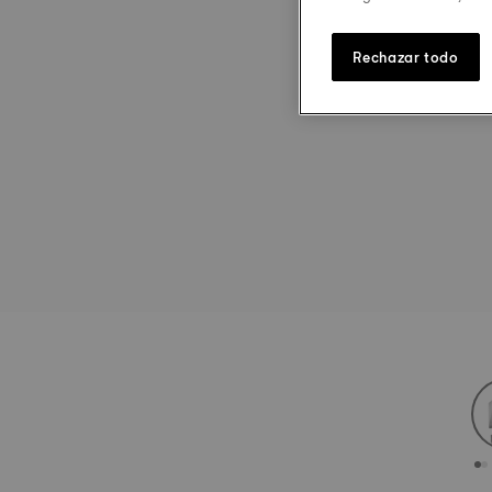
Rechazar todo
st
Cu
C