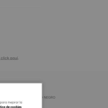
click aquí
.
OFICIAL TISSOT DE CUERO NEGRO
 para mejorar la
MINAL DE ACERO
tica de cookies