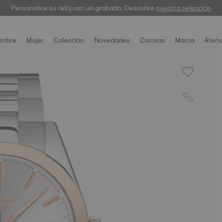
Personalice su reloj con un grabado. Descubre
garantía digital
nuestra selección
mbre
Mujer
Colección
Novedades
Correas
Marca
Atenc