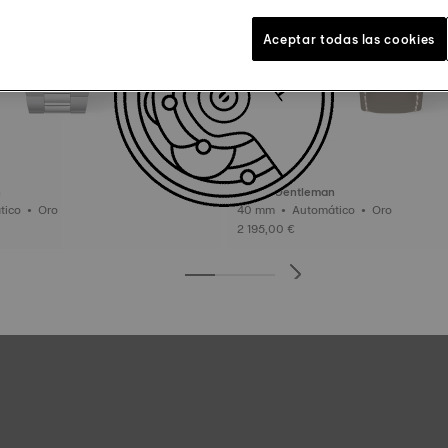
Aceptar todas las cookies
n
Tissot Gentleman
40 mm • Automático • Oro
40 mm • Automático • Oro
2 195,00 €