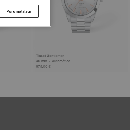
Parametrizar
Tissot Gentleman
40 mm • Automático
975,00 €