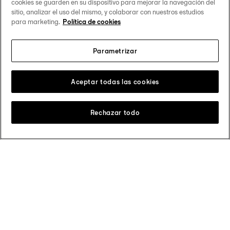
cookies se guarden en su dispositivo para mejorar la navegación del
Aniversario
sitio, analizar el uso del mismo, y colaborar con nuestros estudios
para marketing.
Política de cookies
PRX × Grendizer Edición Especial
Parametrizar
Aceptar todas las cookies
Rechazar todo