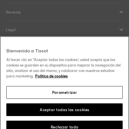
Servicios
Legal
Help and contacts
Bienvenido a Tissot
Al hacer clic en “Aceptar todas las cookies”, usted acepta que las
Nuestro compromiso
cookies se guarden en su dispositivo para mejorar la navegación del
sitio, analizar el uso del mismo, y colaborar con nuestros estudios
para marketing.
Política de cookies
Parametrizar
Síguenos en redes sociales
España
Cambiar país
Tissot Copyrights 2026
Aceptar todas las cookies
Rechazar todo