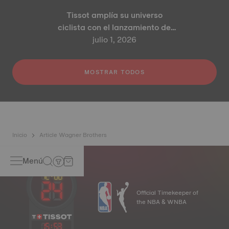
Tissot amplía su universo
ciclista con el lanzamiento de
los modelos PR 100 Tour de
julio 1, 2026
France 2026 Edición Especial y
PR 100 Cycling Edition
MOSTRAR TODOS
Inicio
Article Wagner Brothers
Menú
Official Timekeeper of
the NBA & WNBA
15
:
53