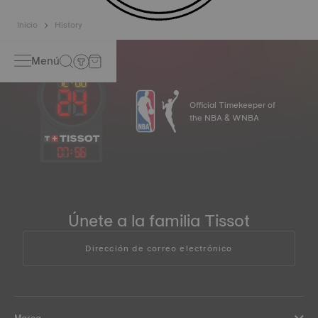
Inicio
History
Menú
Official Timekeeper of
the NBA & WNBA
07
:
56
Únete a la familia Tissot
Dirección de correo electrónico