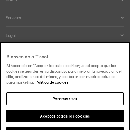
Marca
Servicios
Legal
Help and contacts
Bienvenido a Tissot
Al hacer clic en “Aceptar todas las cookies”, usted acepta que las
Nuestro compromiso
cookies se guarden en su dispositivo para mejorar la navegación del
sitio, analizar el uso del mismo, y colaborar con nuestros estudios
para marketing.
Política de cookies
Parametrizar
Síguenos en redes sociales
España
Cambiar país
Tissot Copyrights 2026
Aceptar todas las cookies