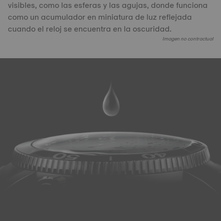
visibles, como las esferas y las agujas, donde funciona
como un acumulador en miniatura de luz reflejada
cuando el reloj se encuentra en la oscuridad.
Imagen no contractual