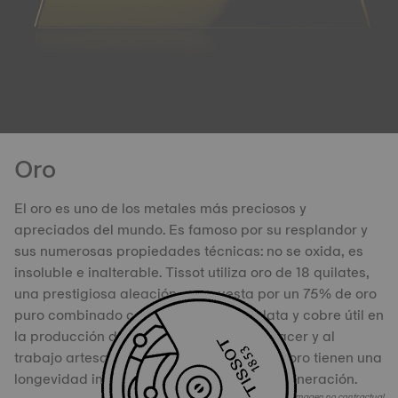
Oro
El oro es uno de los metales más preciosos y
apreciados del mundo. Es famoso por su resplandor y
sus numerosas propiedades técnicas: no se oxida, es
insoluble e inalterable. Tissot utiliza oro de 18 quilates,
una prestigiosa aleación compuesta por un 75% de oro
puro combinado con una mezcla de plata y cobre útil en
la producción de oro. Gracias al saber hacer y al
trabajo artesanal de Tissot, los relojes de oro tienen una
longevidad inigualable, generación tras generación.
Imagen no contractual