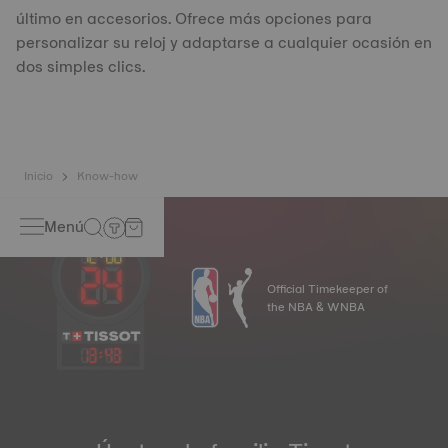
último en accesorios. Ofrece más opciones para
personalizar su reloj y adaptarse a cualquier ocasión en
dos simples clics.
Inicio
Know-how
Menú
Official Timekeeper of
the NBA & WNBA
13
:
43