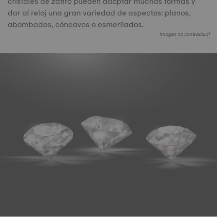
cristales de zafiro pueden adoptar muchas formas y
dar al reloj una gran variedad de aspectos: planos,
abombados, cóncavos o esmerilados.
Imagen no contractual