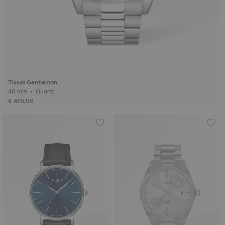
Tissot Gentleman
40 mm • Quartz
€ 475,00