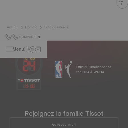
Accueil
Homme
Fête des Pères
COMPARER
0
Menu
Official Timekeeper of
the NBA & WNBA
13
:
30
Rejoignez la famille Tissot
Adresse mail