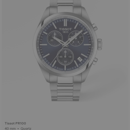
Tissot PR100
40 mm • Quartz