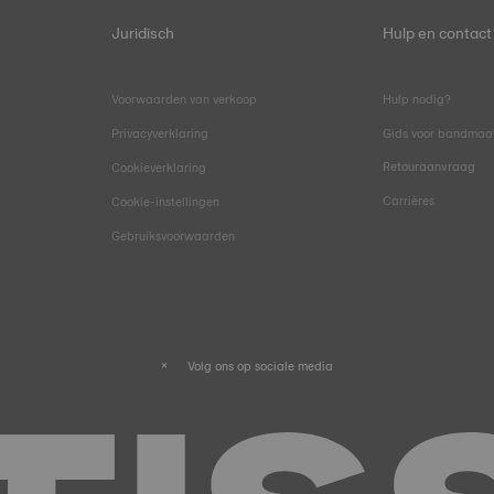
Juridisch
Hulp en contact
Voorwaarden van verkoop
Hulp nodig?
Privacyverklaring
Gids voor bandmaa
Retouraanvraag
Cookieverklaring
Carrières
Cookie-instellingen
Gebruiksvoorwaarden
Volg ons op sociale media