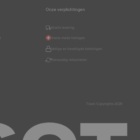
Onze verplichtingen
Gratis levering
t
Swiss made horloges
Veilige en beveiligde betalingen
Eenvoudig retourneren
Tissot Copyrights 2026