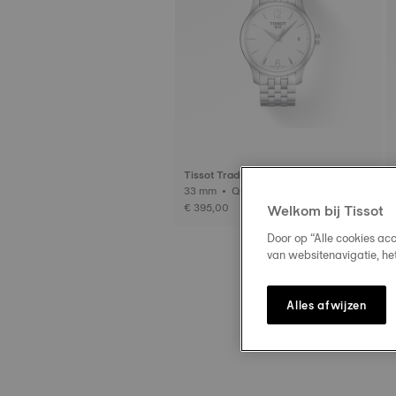
Tissot Tradition Lady
33 mm • Quartz
€ 395,00
Welkom bij Tissot
Door op “Alle cookies ac
van websitenavigatie, he
Alles afwijzen