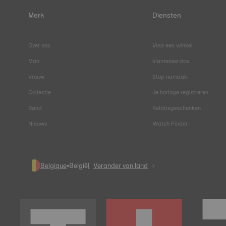
Merk
Diensten
Over ons
Vind een winkel
Man
klantenservice
Vrouw
Stop namaak
Collectie
Je horloge registreren
Band
Relatiegeschenken
Nieuws
Watch Finder
Belgique
•
België
Verander van land