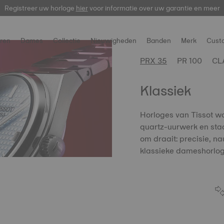
Registreer uw horloge
hier
voor informatie over uw garantie en meer
ren
Dames
Collectie
Nieuwigheden
Banden
Merk
Cust
PRX 35
PR 100
CL
Klassiek
Horloges van Tissot w
quartz-uurwerk en staa
om draait: precisie, n
klassieke dameshorloge