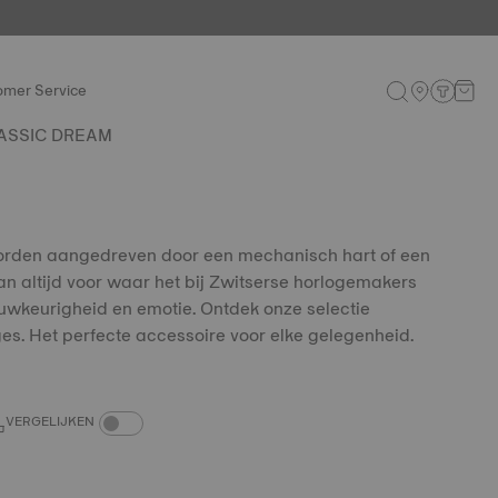
omer Service
ASSIC DREAM
orden aangedreven door een mechanisch hart of een
n altijd voor waar het bij Zwitserse horlogemakers
auwkeurigheid en emotie. Ontdek onze selectie
s. Het perfecte accessoire voor elke gelegenheid.
COMPARE PRODUCTS TOGGLE
VERGELIJKEN