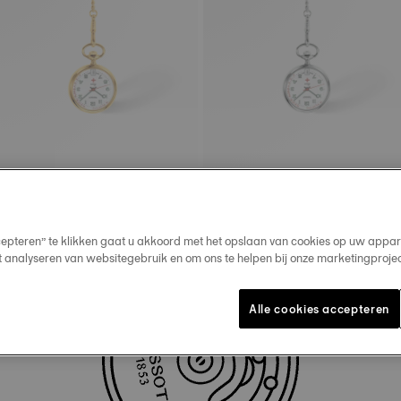
Tissot Pendants
Tissot Pendants
30.1 mm • Quartz
30.1 mm • Quartz
€ 225,00
€ 195,00
cepteren” te klikken gaat u akkoord met het opslaan van cookies op uw appar
1
...
5
6
t analyseren van websitegebruik en om ons te helpen bij onze marketingproje
Alle cookies accepteren