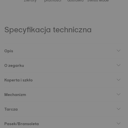
zwroty
płatności
dostawa
Swiss Made
Specyfikacja techniczna
Opis
O zegarku
Koperta i szkło
Mechanizm
Tarcza
Pasek/Bransoleta