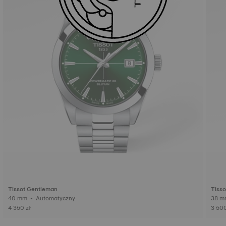
Tissot Gentleman
Tiss
40 mm • Automatyczny
4 350 zł
3 500