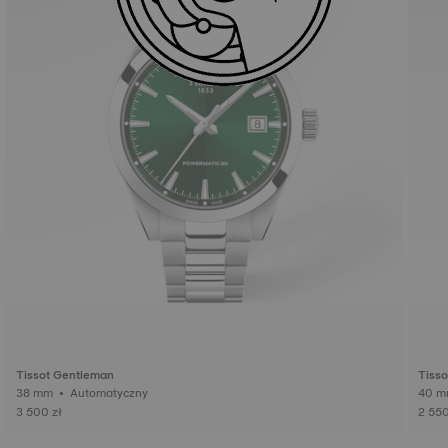
Tissot Gentleman
Tiss
38 mm • Automatyczny
3 500 zł
2 550