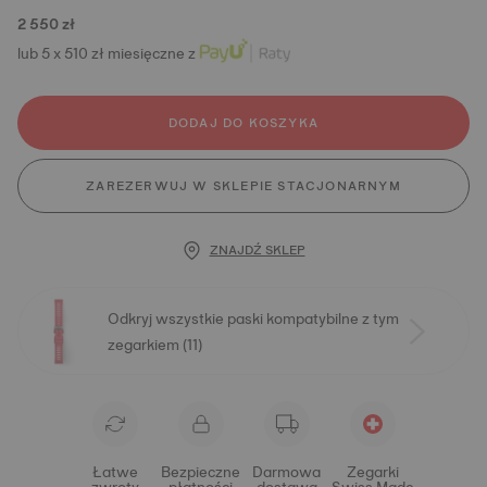
2 550 zł
lub 5 x 510 zł miesięczne z
DODAJ DO KOSZYKA
ZAREZERWUJ W SKLEPIE STACJONARNYM
ZNAJDŹ SKLEP
Odkryj wszystkie paski kompatybilne z tym
zegarkiem (11)
Łatwe
Bezpieczne
Darmowa
Zegarki