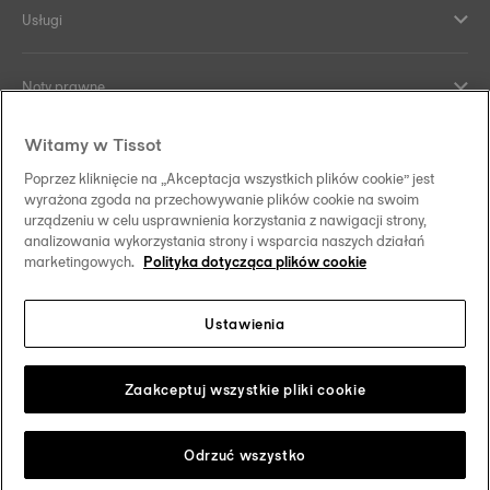
Usługi
Noty prawne
Witamy w Tissot
Kontakt
Poprzez kliknięcie na „Akceptacja wszystkich plików cookie” jest
wyrażona zgoda na przechowywanie plików cookie na swoim
Co nas wyróżnia
urządzeniu w celu usprawnienia korzystania z nawigacji strony,
analizowania wykorzystania strony i wsparcia naszych działań
marketingowych.
Polityka dotycząca plików cookie
Ustawienia
Obserwuj nas w mediach społecznościowych
Polska
Zmień swój kraj/region
Tissot Copyrights 2026
Zaakceptuj wszystkie pliki cookie
Odrzuć wszystko