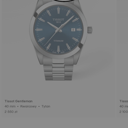
Tissot Gentleman
Tiss
40 mm • Kwarcowy • Tytan
2 550 zł
2 100