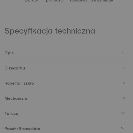
zwroty
płatności
dostawa
Swiss Made
Specyfikacja techniczna
Opis
O zegarku
Koperta i szkło
Mechanizm
Tarcza
Pasek/Bransoleta