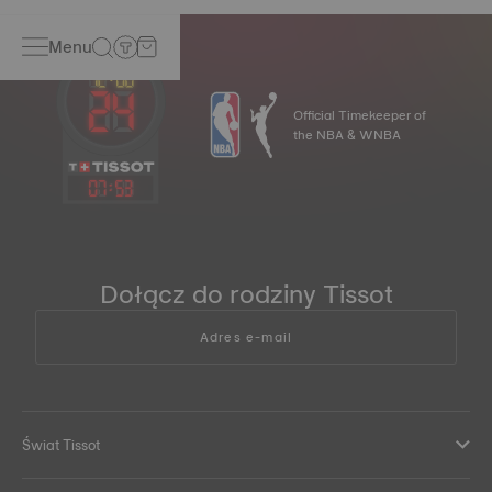
Menu
Official Timekeeper of
the NBA & WNBA
07
:
53
Dołącz do rodziny Tissot
Adres e-mail
Świat Tissot