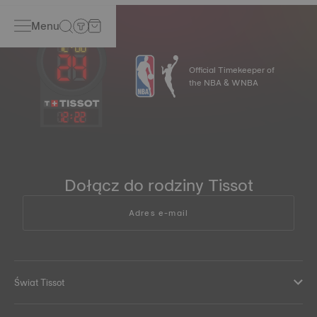
Menu
Official Timekeeper of
the NBA & WNBA
12
:
22
Dołącz do rodziny Tissot
Adres e-mail
Świat Tissot