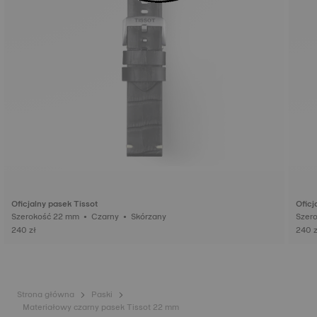
Oficjalny pasek Tissot
Oficj
Szerokość 22 mm • Czarny • Skórzany
240 zł
240 z
Strona główna
Paski
Materiałowy czarny pasek Tissot 22 mm