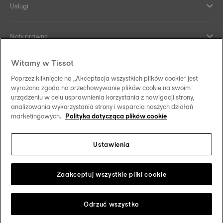
Usługi
Noty prawne
Witamy w Tissot
Kontakt
Poprzez kliknięcie na „Akceptacja wszystkich plików cookie” jest
wyrażona zgoda na przechowywanie plików cookie na swoim
Co nas wyróżnia
urządzeniu w celu usprawnienia korzystania z nawigacji strony,
analizowania wykorzystania strony i wsparcia naszych działań
marketingowych.
Polityka dotycząca plików cookie
Ustawienia
Obserwuj nas w mediach społecznościowych
Polska
Zmień swój kraj/region
Tissot Copyrights 2026
Zaakceptuj wszystkie pliki cookie
Odrzuć wszystko