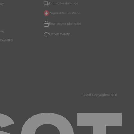
Darmowa dostawa
owy
Zegarki Swiss Made
Bezpieczne płatności
owy
Łatwe zwroty
mówienia
Tissot Copyrights 2026