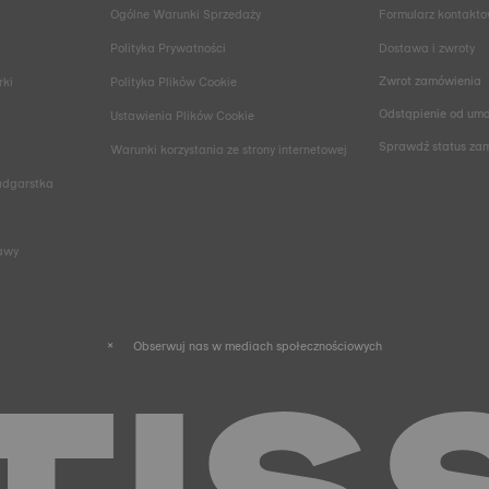
Ogólne Warunki Sprzedaży
Formularz kontakt
Polityka Prywatności
Dostawa i zwroty
Zwrot zamówienia
rki
Polityka Plików Cookie
Odstąpienie od um
Ustawienia Plików Cookie
Sprawdź status za
Warunki korzystania ze strony internetowej
adgarstka
rawy
Obserwuj nas w mediach społecznościowych