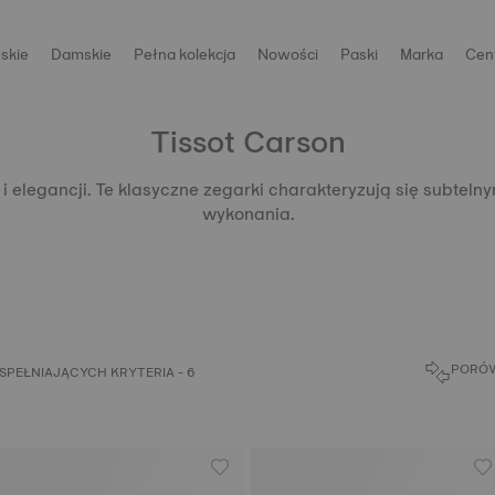
skie
Damskie
Pełna kolekcja
Nowości
Paski
Marka
Cen
Tissot Carson
i elegancji. Te klasyczne zegarki charakteryzują się subtel
wykonania.
PORÓW
PEŁNIAJĄCYCH KRYTERIA - 6