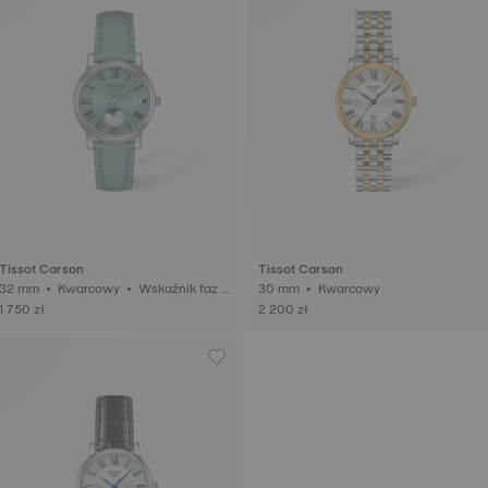
Tissot Carson
Tissot Carson
2 mm • Kwarcowy • Wskaźnik faz k
30 mm • Kwarcowy
siężyca
1 750 zł
2 200 zł