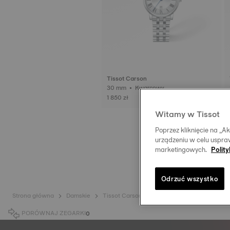
Tissot Carson
30 mm • Kwarcowy
1 850 zł
Witamy w Tissot
Poprzez kliknięcie na „
urządzeniu w celu uspraw
marketingowych.
Polit
Odrzuć wszystko
Strona główna
Damskie
Tissot Carson
PORÓWNAJ ZEGARKI
0