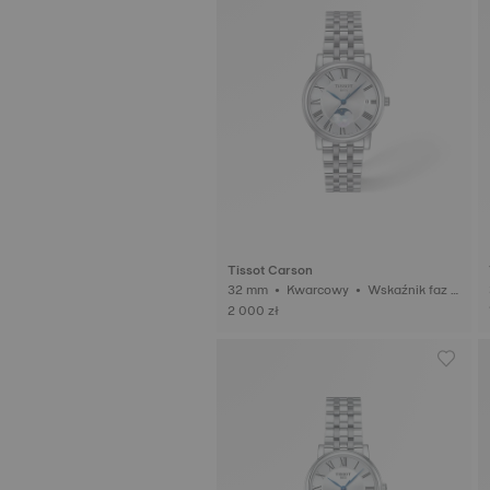
Tissot Carson
32 mm • Kwarcowy • Wskaźnik faz k
3
siężyca
2 000 zł