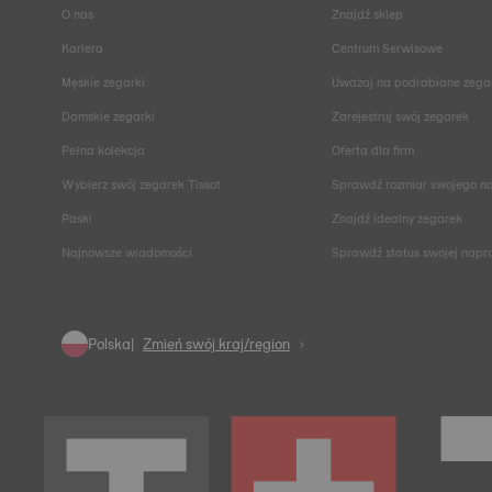
O nas
Znajdź sklep
Kariera
Centrum Serwisowe
Męskie zegarki
Uważaj na podrabiane zega
Damskie zegarki
Zarejestruj swój zegarek
Pełna kolekcja
Oferta dla firm
Wybierz swój zegarek Tissot
Sprawdź rozmiar swojego n
Paski
Znajdź idealny zegarek
Najnowsze wiadomości
Sprawdź status swojej nap
Polska
Zmień swój kraj/region