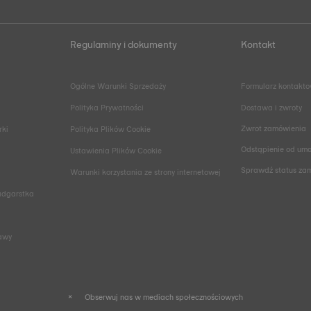
Regulaminy i dokumenty
Kontakt
Ogólne Warunki Sprzedaży
Formularz kontakt
Polityka Prywatności
Dostawa i zwroty
Zwrot zamówienia
rki
Polityka Plików Cookie
Odstąpienie od um
Ustawienia Plików Cookie
Sprawdź status za
Warunki korzystania ze strony internetowej
adgarstka
rawy
Obserwuj nas w mediach społecznościowych