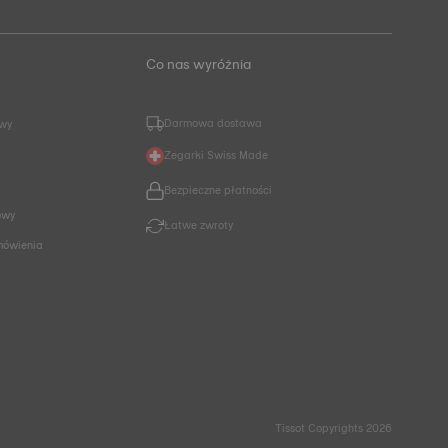
Co nas wyróżnia
Darmowa dostawa
owy
Zegarki Swiss Made
Bezpieczne płatności
owy
Łatwe zwroty
mówienia
Tissot Copyrights 2026