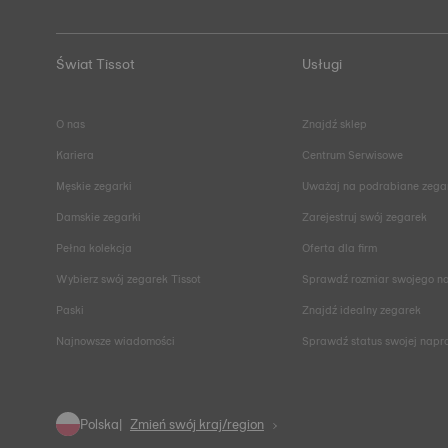
Świat Tissot
Usługi
O nas
Znajdź sklep
Kariera
Centrum Serwisowe
Męskie zegarki
Uważaj na podrabiane zega
Damskie zegarki
Zarejestruj swój zegarek
Pełna kolekcja
Oferta dla firm
Wybierz swój zegarek Tissot
Sprawdź rozmiar swojego n
Paski
Znajdź idealny zegarek
Najnowsze wiadomości
Sprawdź status swojej nap
Polska
Zmień swój kraj/region