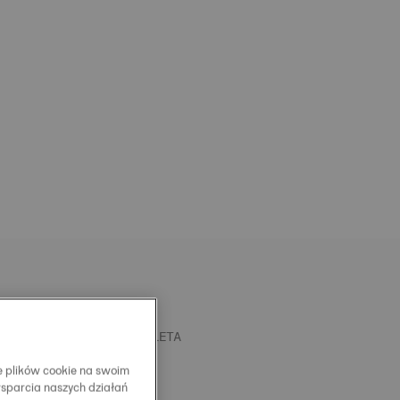
A MEDIOLAŃSKA BRANSOLETA
- SZEROKOŚĆ 20 MM
e plików cookie na swoim
wsparcia naszych działań
tem szybkiej wymiany paska