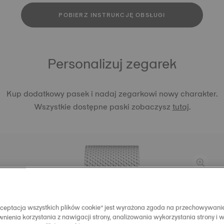
POBIERZ INSTRUKCJĘ OBSŁUGI
Personalizuj zegarek
Kup dodatkowy pasek i nadaj zegarkowi nowy charakter.
Wszystkie dostępne paski zobaczysz
tutaj
.
STALOW
TISSOT 
Akceptacja wszystkich plików cookie” jest wyrażona zgoda na przechowywani
480 zł
nienia korzystania z nawigacji strony, analizowania wykorzystania strony i 
Szary
Sys