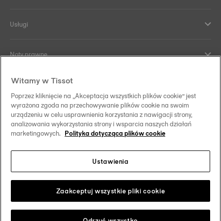
Usługi
Noty prawne
Witamy w Tissot
Kontakt
Poprzez kliknięcie na „Akceptacja wszystkich plików cookie” jest
wyrażona zgoda na przechowywanie plików cookie na swoim
Co nas wyróżnia
urządzeniu w celu usprawnienia korzystania z nawigacji strony,
analizowania wykorzystania strony i wsparcia naszych działań
marketingowych.
Polityka dotycząca plików cookie
Ustawienia
Obserwuj nas w mediach społecznościowych
Polska
Zmień swój kraj/region
Tissot Copyrights 2026
Zaakceptuj wszystkie pliki cookie
Odrzuć wszystko