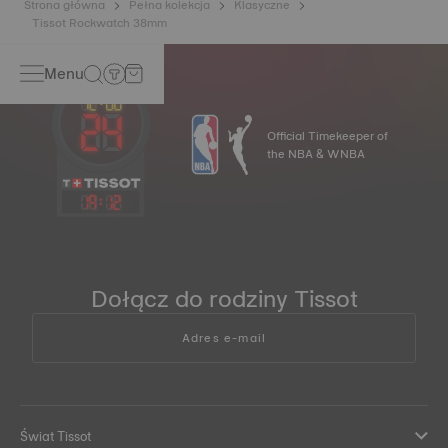
Strona główna
Pełna kolekcja
Klasyczne
Tissot Rockwatch 38mm
Menu
Official Timekeeper of
the NBA & WNBA
19
:
12
Dołącz do rodziny Tissot
Adres e-mail
Świat Tissot