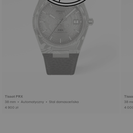
Tissot PRX
Tiss
38 mm • Automatyczny • Stal damasceńska
4 900 zł
4 000