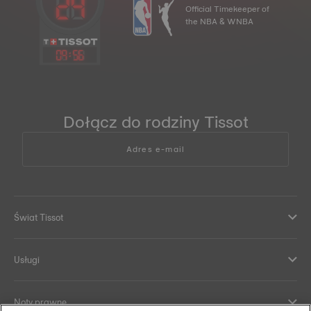
Official Timekeeper of
the NBA & WNBA
09
:
56
Dołącz do rodziny Tissot
Adres e-mail
Świat Tissot
Usługi
Noty prawne