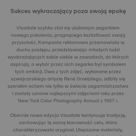
Sukces wykraczający poza swoją epokę
Visodate szybko stał się ulubionym zegarkiem
nowego pokolenia, pragnącego kształtować swoją
przyszłość. Kampania reklamowa przemawiała w
duchu postępu, przedstawiając młodych ludzi
wyobrażających sobie siebie w zawodach, do których
aspirują, a wybór przez nich zegarka był symbolem
tych ambicji. Dwa z tych zdjęć, wykonane przez
szwajcarskiego artystę René Groebliego, odbiły się
szerokim echem nie tylko w świecie zegarmistrzostwa
i zostały uznane najlepszymi zdjęciami roku przez
New York Color Photography Annual z 1957 r.
Obecnie nowa edycja Visodate kontynuuje tradycję,
zachowując tę samą klarowność celu, która
charakteryzowała oryginał. Ulepszone materiały,