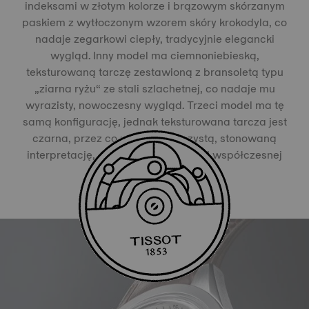
indeksami w złotym kolorze i brązowym skórzanym
paskiem z wytłoczonym wzorem skóry krokodyla, co
nadaje zegarkowi ciepły, tradycyjnie elegancki
wygląd. Inny model ma ciemnoniebieską,
teksturowaną tarczę zestawioną z bransoletą typu
„ziarna ryżu“ ze stali szlachetnej, co nadaje mu
wyrazisty, nowoczesny wygląd. Trzeci model ma tę
samą konfigurację, jednak teksturowana tarcza jest
czarna, przez co uzyskujemy czystą, stonowaną
interpretację, opartą na kontraście i współczesnej
prostocie.