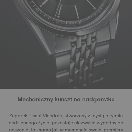
Mechaniczny kunszt na nadgarstku
Zegarek Tissot Visodate, stworzony z myślą o rytmie
codziennego życia, pozostaje niezwykle wygodny do
noszenia, tak samo jak w momencie swojej premiery