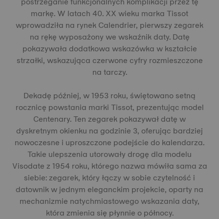
postrzeganie funkcjonalnych komplikacji przez tę
markę. W latach 40. XX wieku marka Tissot
wprowadziła na rynek Calendrier, pierwszy zegarek
na rękę wyposażony we wskaźnik daty. Datę
pokazywała dodatkowa wskazówka w kształcie
strzałki, wskazująca czerwone cyfry rozmieszczone
na tarczy.
Dekadę później, w 1953 roku, świętowano setną
rocznicę powstania marki Tissot, prezentując model
Centenary. Ten zegarek pokazywał datę w
dyskretnym okienku na godzinie 3, oferując bardziej
nowoczesne i uproszczone podejście do kalendarza.
Takie ulepszenia utorowały drogę dla modelu
Visodate z 1954 roku, którego nazwa mówiła sama za
siebie: zegarek, który łączy w sobie czytelność i
datownik w jednym eleganckim projekcie, oparty na
mechanizmie natychmiastowego wskazania daty,
która zmienia się płynnie o północy.