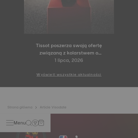
Tissot poszerza swoją ofertę
związaną z kolarstwem o
modele PR 100 Tour de France
1 lipca, 2026
2026 Special Edition oraz PR
100 Cycling Edition
Wyświetl wszystkie aktualności
Strona główna
Article Visodate
Menu