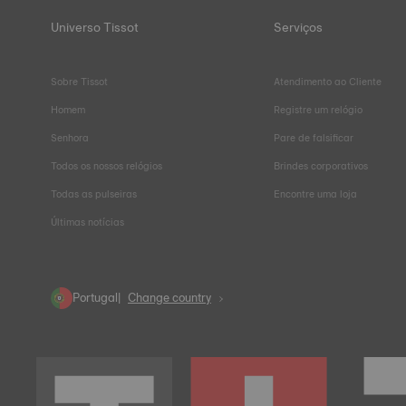
Universo Tissot
Serviços
Sobre Tissot
Atendimento ao Cliente
Homem
Registre um relógio
Senhora
Pare de falsificar
Todos os nossos relógios
Brindes corporativos
Todas as pulseiras
Encontre uma loja
Últimas notícias
Portugal
Change country