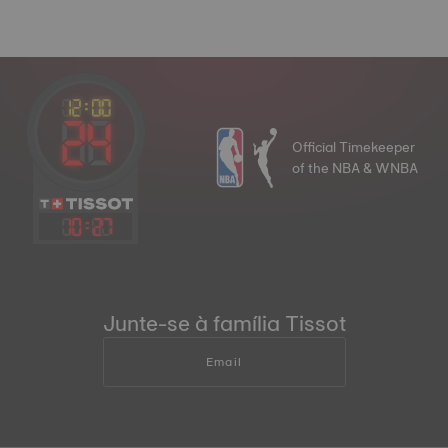
Official Timekeeper
of the NBA & WNBA
10
:
27
Junte-se à família Tissot
Email