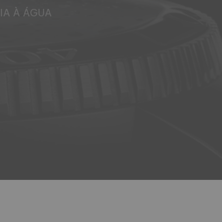
IA À ÁGUA