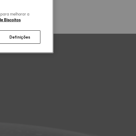
o para melhorar a
de Biscoitos
Definições