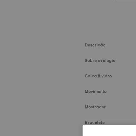
Descrição
Sobre o relógio
Caixa & vidro
Movimento
Mostrador
Bracelete