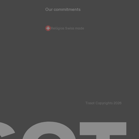
Our commitments
Relógios Swiss made
Tissot Copyrights 2026