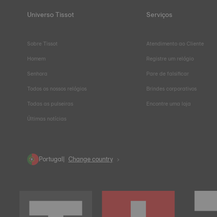
Universo Tissot
Serviços
Sobre Tissot
Atendimento ao Cliente
Homem
Registre um relógio
Senhora
Pare de falsificar
Todos os nossos relógios
Brindes corporativos
Todas as pulseiras
Encontre uma loja
Últimas notícias
Portugal
Change country