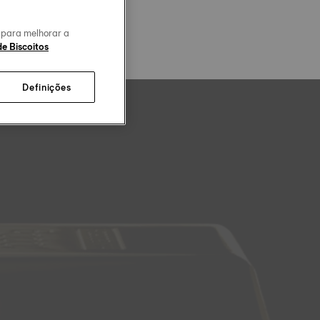
o para melhorar a
de Biscoitos
Definições