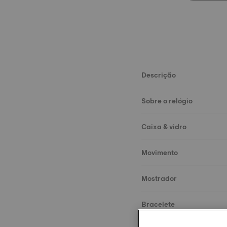
Descrição
Sobre o relógio
Caixa & vidro
Movimento
Mostrador
Bracelete