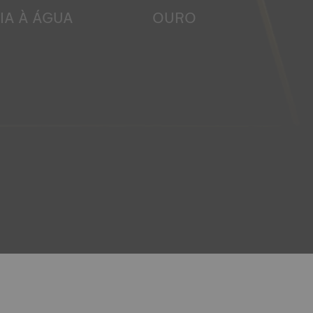
IA À ÁGUA
OURO