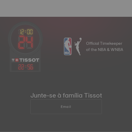
Official Timekeeper
of the NBA & WNBA
22
:
56
Junte-se à família Tissot
Email