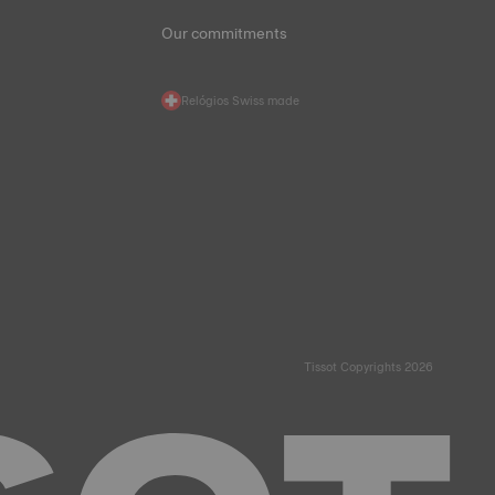
Our commitments
Relógios Swiss made
Tissot Copyrights 2026