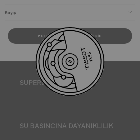
Kayış
KULLANICI KILAVUZUNU İNDIR
SUPERLUMINOVA®
Her koşulda görünürlük sağlamak Tissot için önemli bir
hedeftir. Bu nedenle bazı saatler SuperLuminova® adını
verdiğimiz bir malzemeye sahiptir. Bu malzeme kadranlar
ve ibreler gibi görünür kısımlara yerleştirilir ve saat
karanlıkta kaldığında yansıyan ışığın minyatür bir
akümülatörü olarak işlev görür. *Sözleşme dışı görsel
SU BASINCINA DAYANIKLILIK
Tüm Tissot saat kasaları, suya dayanıklılık kontrolü de
dahil olmak üzere çeşitli testlerden geçirilir. Tissot, saatin