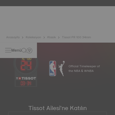
içinde bulunabileceği gerçek yaşam koşullarını taklit
ederek saatin darbelere ve basınca karşı dayanıklılığının
yanı sıra sıvı, gaz ve toz girişini de test eder. *Sözleşme dışı
görsel
Anasayfa
Koleksiyon
Klasik
Tissot PR 100 34mm
Menü
Official Timekeeper of
the NBA & WNBA
03
:
34
Tissot Ailesi'ne Katılın