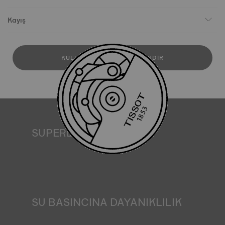
Kayış
KULLANICI KILAVUZUNU İNDIR
SUPERLUMINOVA®
Her koşulda görünürlük sağlamak Tissot için önemli bir
hedeftir. Bu nedenle bazı saatler SuperLuminova® adını
verdiğimiz bir malzemeye sahiptir. Bu malzeme kadranlar
ve ibreler gibi görünür kısımlara yerleştirilir ve saat
karanlıkta kaldığında yansıyan ışığın minyatür bir
akümülatörü olarak işlev görür. *Sözleşme dışı görsel
SU BASINCINA DAYANIKLILIK
Tüm Tissot saat kasaları, suya dayanıklılık kontrolü de
dahil olmak üzere çeşitli testlerden geçirilir. Tissot, saatin