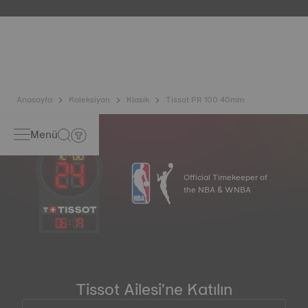
içinde bulunabileceği gerçek yaşam koşullarını taklit
ederek saatin darbelere ve basınca karşı dayanıklılığının
yanı sıra sıvı, gaz ve toz girişini de test eder. *Sözleşme dışı
görsel
Anasayfa
Koleksiyon
Klasik
Tissot PR 100 40mm
Menü
Official Timekeeper of
the NBA & WNBA
06
:
19
Tissot Ailesi'ne Katılın