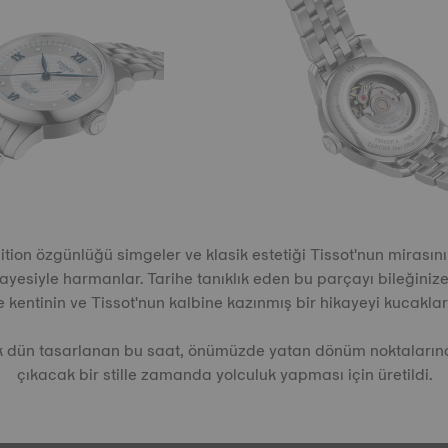
ition özgünlüğü simgeler ve klasik estetiği Tissot'nun mirasın
ayesiyle harmanlar. Tarihe tanıklık eden bu parçayı bileğinize
e kentinin ve Tissot'nun kalbine kazınmış bir hikayeyi kucaklars
k dün tasarlanan bu saat, önümüzde yatan dönüm noktalar
çıkacak bir stille zamanda yolculuk yapması için üretildi.