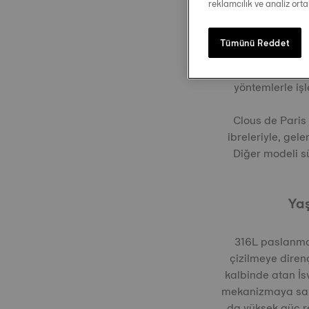
reklamcılık ve analiz ort
Tümünü Reddet
Le Locle 20th E
ötesine geçen 
yöntemlerle iş
Clous de Paris
ibreleriyle, gel
Diğer modeli sü
Yaş
316L paslanmaz
çizilmeye diren
kalbinde atan İs
mekanizmaya sa
da yüksek güç re