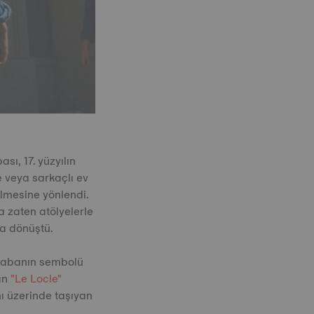
ı, 17. yüzyılın
e veya sarkaçlı ev
ilmesine yönlendi.
 zaten atölyelerle
ya dönüştü.
asabanın sembolü
ran
"Le Locle"
nı üzerinde taşıyan
.