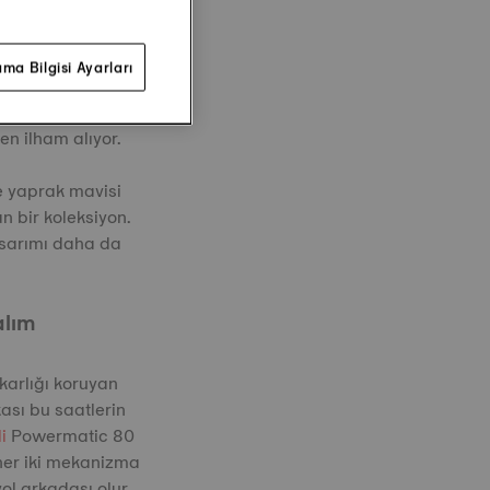
ma Bilgisi Ayarları
tiriyor. Zamanın
yor. Geleneksel
n ilham alıyor.
e yaprak mavisi
n bir koleksiyon.
tasarımı daha da
alım
karlığı koruyan
ası bu saatlerin
li
Powermatic 80
her iki mekanizma
ol arkadaşı olur.