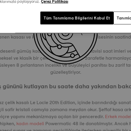
aklarımızla paylaşıyoruz.
Çerez Politikası
20th Edition: Modern ve Geleneksel Bir Saat
Tüm Tanımlama Bilgilerini Kabul Et
Tanımla
dition gelenek ve modern çağı güçlü bir biçimde bir araya ge
estetiğiyle, saatçiliğin özüne değer verenlerin bileklerini sarı
lenen kasası ve kadranı doğrudan Le Locle Kilisesinin saatinde
 desenli gümüş kadranını süsleyen Roma mavisi saat imleri v
eneksel ve klasik bir çekiciliği modern bir zarafetle harmanlaya
sleyen 8 pırlantanın incelikli ve büyüleyici parıltısı bu zarif 
güzelleştiriyor.
 gününü kutlayan bu saate daha yakından bak
 çelik kasalı Le Locle 20th Edition, içinde barındırdığı sanat
çli safir kristali camıyla zamana meydan okur. Şeffaf kasa ark
viçre yapımı mekanizmaya açılan bir penceredir.
Erkek mode
hipken,
kadın modeli
Powermatic 48 ile donatılmıştır. Ancak 
zervi sunar ve zamanın geçiciliğinde ilerlerken güvenilir bir y