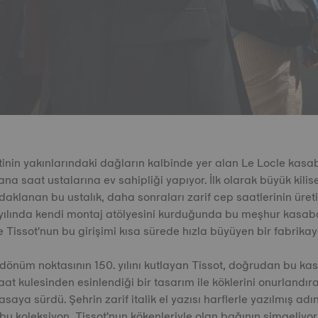
inin yakınlarındaki dağların kalbinde yer alan Le Locle kasabas
na saat ustalarına ev sahipliği yapıyor. İlk olarak büyük kilis
daklanan bu ustalık, daha sonraları zarif cep saatlerinin üret
3 yılında kendi montaj atölyesini kurduğunda bu meşhur kasaba
 Tissot'nun bu girişimi kısa sürede hızla büyüyen bir fabrika
 dönüm noktasının 150. yılını kutlayan Tissot, doğrudan bu k
saat kulesinden esinlendiği bir tasarım ile köklerini onurlandı
saya sürdü. Şehrin zarif italik el yazısı harflerle yazılmış adı
bu koleksiyon, Tissot'nun kökenleriyle olan bağının simgeliyor