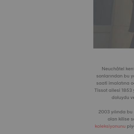
Neuchâtel kent
sonlarından bu ya
saati imalatına o
Tissot ailesi 185
doluydu ve
2003 yılında bu
olan kilise 
koleksiyonunu
piya