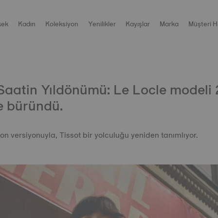
kek
Kadın
Koleksiyon
Yenilikler
Kayışlar
Marka
Müşteri H
 Saatin Yıldönümü: Le Locle modeli 
e büründü.
on versiyonuyla, Tissot bir yolculuğu yeniden tanımlıyor.