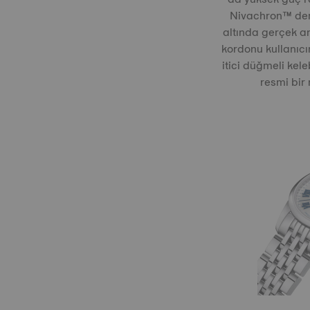
Nivachron™️ den
altında gerçek an
kordonu kullanıcın
itici düğmeli kele
resmi bir