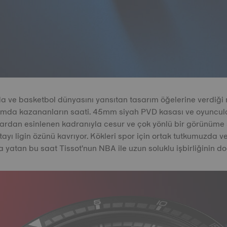
 ve basketbol dünyasını yansıtan tasarım öğelerine verdiği r
amda kazananların saati. 45mm siyah PVD kasası ve oyuncula
ardan esinlenen kadranıyla cesur ve çok yönlü bir görünüme s
tayı ligin özünü kavrıyor. Kökleri spor için ortak tutkumuzda ve
a yatan bu saat Tissot'nun NBA ile uzun soluklu işbirliğinin doğ