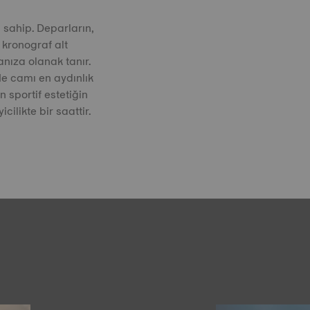
sahip. Deparların,
 kronograf alt
nıza olanak tanır.
fle camı en aydınlık
 sportif estetiğin
cilikte bir saattir.