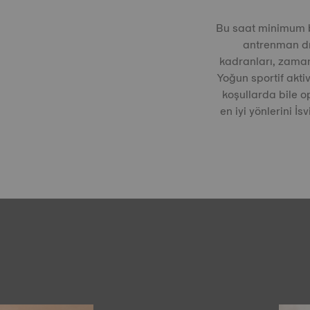
Bu saat minimum b
antrenman dri
kadranları, zaman
Yoğun sportif aktiv
koşullarda bile o
en iyi yönlerini İs