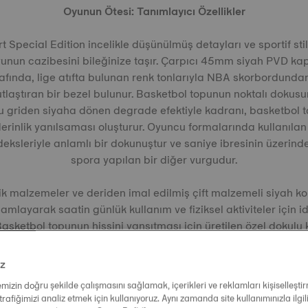
Oyunun Ötesi: Tanımlayıcı Özellikler
Special Edition incelikle düşünülmüş detayları ve sportif stil
oyunun cazibesini bileğinize taşır. Çarpıcı 45mm siyah PVD 
rafında, lige atıfta bulunan renk tonlarıyla NBA skorbordunda
utlaştıran bir bezel bulunur. Basketbol topunun noktalı dokus
 griden siyaha dönen degrade efektiyle kadranı, basketbol 
derinlik yanılsaması oluşturur. Oyuncu formalarında kullanılan
eksleriyle anlamlı bir dokunuştur ve saniye ibresinin üzerin
spora yapılan bir diğer vurgudur.
ik malzemeler ve deriden imal edilmiş çift malzemeli siyah k
layarak saatin günlük kullanım ve fiziksel aktiviteler için i
Basketbol topunun hissini yansıtması için üretilen özel dokulu 
mavi dikişler ile tamamlanmıştır.
iz
temizin doğru şekilde çalışmasını sağlamak, içerikleri ve reklamları kişiselleşt
trafiğimizi analiz etmek için kullanıyoruz. Aynı zamanda site kullanımınızla ilgili