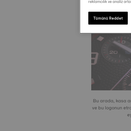
reklamcılık ve analiz ort
Tümünü Reddet
Bu arada, kasa ar
ve bu logonun etra
e