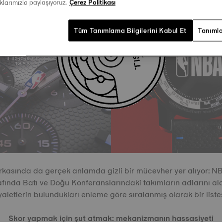
aklarımızla paylaşıyoruz.
Çerez Politikası
Tüm Tanımlama Bilgilerini Kabul Et
Tanımla
kasında da gerçek anlamda gizli bir mücevher yer alıyor: N
fında Batı ve Doğu Konferanslarındaki takımların adlarını aldı
yaletlerin bulundukları enleme göre sıralanmış olarak bir listes
Skor yapmak için şut atmak: mekanizmanın hassasiyeti