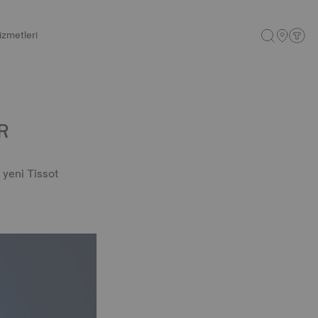
izmetleri
R
 yeni Tissot