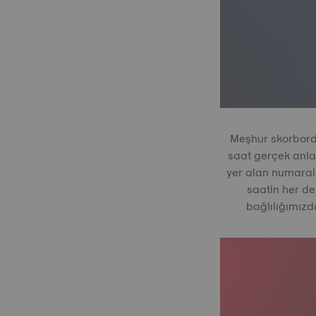
Meşhur skorborda
saat gerçek anl
yer alan numaral
saatin her de
bağlılığımızd