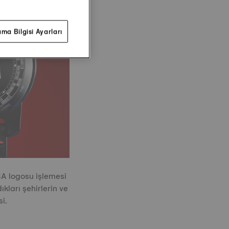
ma Bilgisi Ayarları
BA logosu işlemesi
kları şehirlerin ve
i.