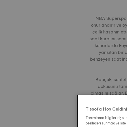
NBA Supersport 
onurlandırır ve 
çelik kasanın et
saat kuralını som
kenarlarda koyu
yansıtan bir 
benzeyen saat ind
Kauçuk, sentet
dokusunu tamam
olmasını sağlar. 
Tissot'a Hoş Geldin
Tanımlama bilgilerini; si
özellikleri sunmak ve site 