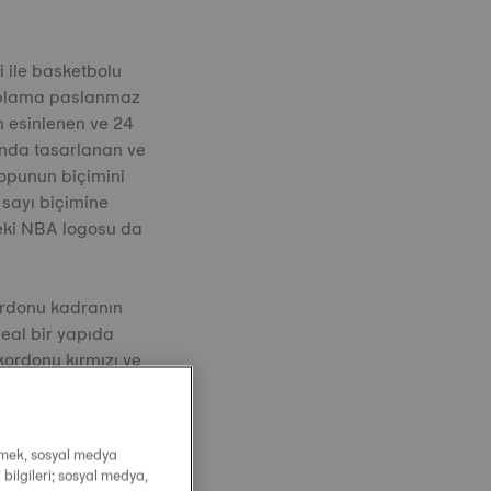
i ile basketbolu
kaplama paslanmaz
n esinlenen ve 24
unda tasarlanan ve
topunun biçimini
 sayı biçimine
deki NBA logosu da
ordonu kadranın
deal bir yapıda
kordonu kırmızı ve
irmek, sosyal medya
 bilgileri; sosyal medya,