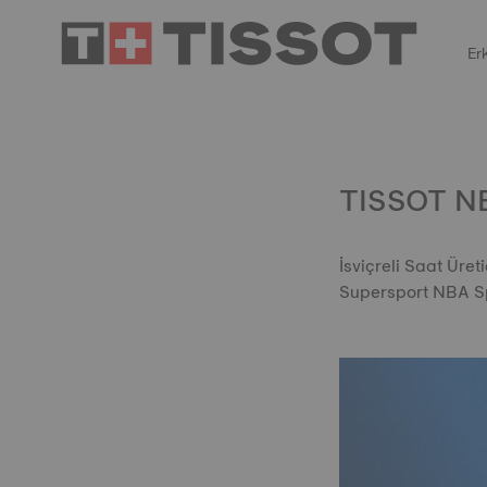
Er
TISSOT N
İsviçreli Saat Üre
Supersport NBA Spe