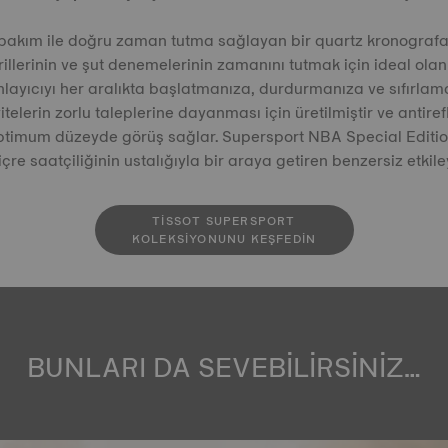
akım ile doğru zaman tutma sağlayan bir quartz kronografa 
llerinin ve şut denemelerinin zamanını tutmak için ideal olan
layıcıyı her aralıkta başlatmanıza, durdurmanıza ve sıfırlama
itelerin zorlu taleplerine dayanması için üretilmiştir ve antire
ptimum düzeyde görüş sağlar. Supersport NBA Special Edition
viçre saatçiliğinin ustalığıyla bir araya getiren benzersiz etkileyi
TISSOT SUPERSPORT
KOLEKSIYONUNU KEŞFEDIN
BUNLARI DA SEVEBİLİRSİNİZ…