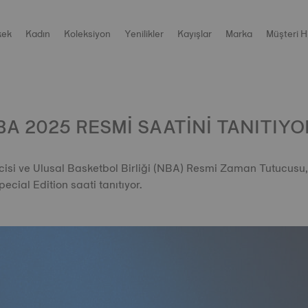
kek
Kadın
Koleksiyon
Yenilikler
Kayışlar
Marka
Müşteri H
BA 2025 RESMİ SAATİNİ TANITIYO
ticisi ve Ulusal Basketbol Birliği (NBA) Resmi Zaman Tutucusu,
cial Edition saati tanıtıyor.