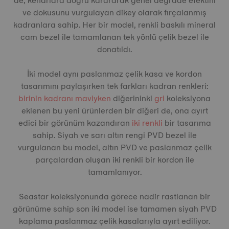
de, kenarlara doğru karararak genel degrade efektini
ve dokusunu vurgulayan dikey olarak fırçalanmış
kadranlara sahip. Her bir model, renkli baskılı mineral
cam bezel ile tamamlanan tek yönlü çelik bezel ile
donatıldı.
İki model aynı paslanmaz çelik kasa ve kordon
tasarımını paylaşırken tek farkları kadran renkleri:
birinin kadranı maviyken
diğerininki
gri
koleksiyona
eklenen bu yeni ürünlerden bir diğeri de, ona ayırt
edici bir görünüm kazandıran
iki renkli
bir tasarıma
sahip. Siyah ve sarı altın rengi PVD bezel ile
vurgulanan bu model, altın PVD ve paslanmaz çelik
parçalardan oluşan iki renkli bir kordon ile
tamamlanıyor.
Seastar koleksiyonunda görece nadir rastlanan bir
görünüme sahip son iki model ise tamamen siyah PVD
kaplama paslanmaz çelik kasalarıyla ayırt ediliyor.