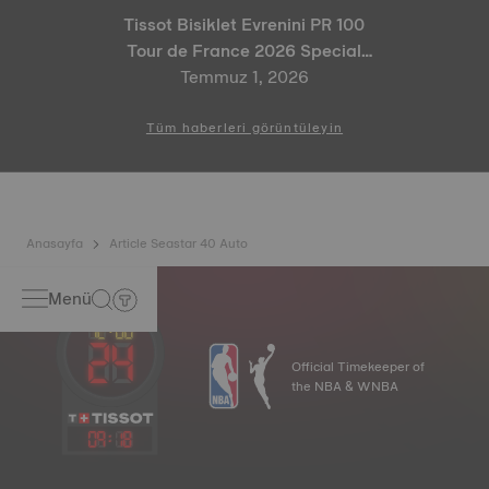
Tissot Bisiklet Evrenini PR 100
Tour de France 2026 Special
Edition ve PR 100 Cycling Edition
Temmuz 1, 2026
ile Genişletiyor
Tüm haberleri görüntüleyin
Anasayfa
Article Seastar 40 Auto
Menü
Official Timekeeper of
the NBA & WNBA
09
:
18