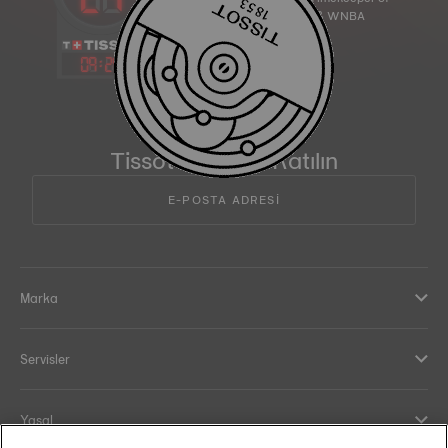
the NBA & WNBA
09
:
24
Tissot Ailesi'ne Katılın
E-POSTA ADRESİ
Marka
Servisler
Yasal