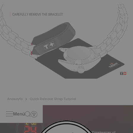
Anasayfa
Quick Release Strap Tutorial
Menü
Official Timekeeper of