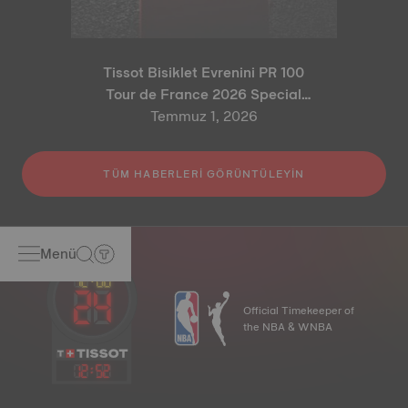
Tissot Bisiklet Evrenini PR 100
Tour de France 2026 Special
Edition ve PR 100 Cycling Edition
Temmuz 1, 2026
ile Genişletiyor
TÜM HABERLERI GÖRÜNTÜLEYIN
Menü
Official Timekeeper of
the NBA & WNBA
12
:
52