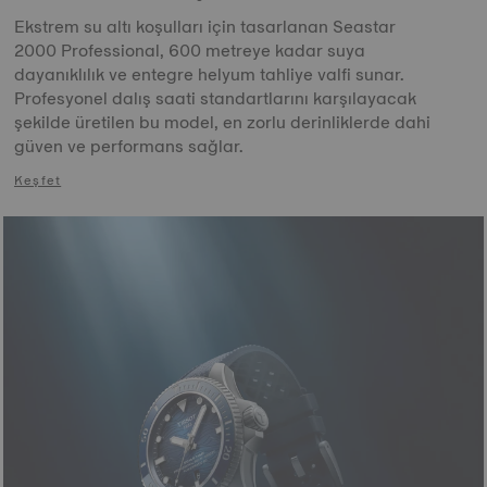
Ekstrem su altı koşulları için tasarlanan Seastar
2000 Professional, 600 metreye kadar suya
dayanıklılık ve entegre helyum tahliye valfi sunar.
Profesyonel dalış saati standartlarını karşılayacak
şekilde üretilen bu model, en zorlu derinliklerde dahi
güven ve performans sağlar.
Keşfet