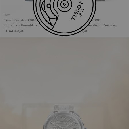
New
New
Tissot Seastar 2000
Tissot Seastar 2000
44 mm • Otomatik • Ceramic
44 mm • Otomatik • Ceramic
TL 53.160,00
TL 53.160,00