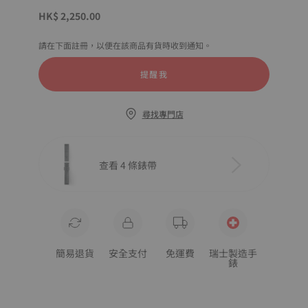
HK$ 2,250.00
請在下面註冊，以便在該商品有貨時收到通知。
提醒我
尋找專門店
查看 4 條錶帶
簡易退貨
安全支付
免運費
瑞士製造手
錶