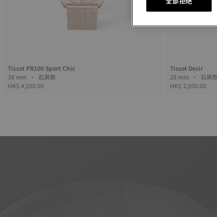
全部拒绝
Tissot PR100 Sport Chic
Tissot Desir
38 mm • 石英款
28 mm • 石
HK$ 4,550.00
HK$ 2,500.00