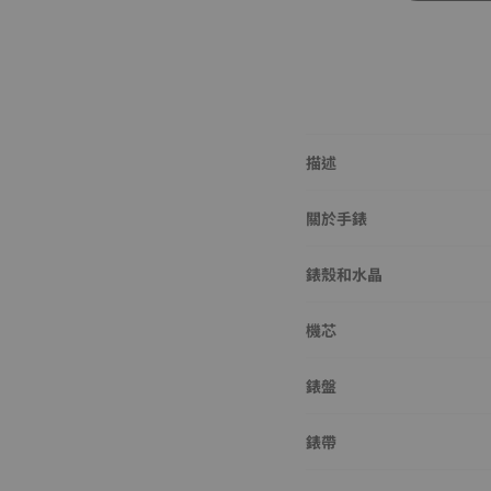
描述
關於手錶
錶殼和水晶
機芯
錶盤
錶帶