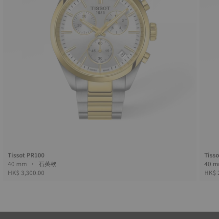
Tissot PR100
Tiss
40 mm • 石英款
HK$ 3,300.00
HK$ 