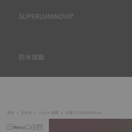
SUPERLUMINOVA®
確保在任何情況下的均可清晰讀時對天梭表非常重要，因此
Super-Luminova®夜光物料被運用在了一些時計中。這種物
料塗覆於錶面和指標等部件，腕錶進入黑暗的環境後，即可
作為微型累積器反射光線。
防水效能
所有天梭表的錶殼均經過多次檢測，包括防水性檢查。天梭
表透過再現腕錶可能面臨的真實狀況來測試其抵抗衝擊、壓
力以及液體、氣體和灰塵滲透的能力。
首頁
全系列
Classic 經典
天梭PR 100系列40mm
Menu