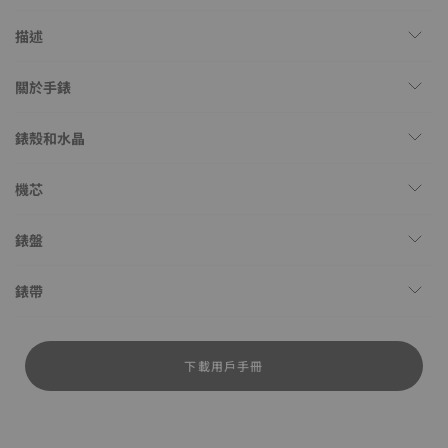
描述
關於手錶
錶殼和水晶
機芯
錶盤
錶帶
下載用戶手冊