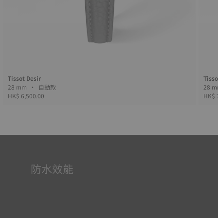
Tissot Desir
Tisso
28 mm • 自動款
HK$ 6,500.00
HK$ 
防水效能
所有天梭表的錶殼均經過多次檢測，包括防水性檢查。天梭
表透過再現腕錶可能面臨的真實狀況來測試其抵抗衝擊、壓
力以及液體、氣體和灰塵滲透的能力。