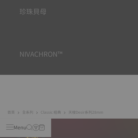
珍珠貝母
珍珠貝母在海底發育，具有許多特性，例如虹彩效果和乳白
色調。沒有一隻珍珠貝母是相同的，因此它為腕錶賦予了一
抹獨特性，尤其是在女士錶上，無論是錶面還是其他元素。
NIVACHRON™
我們日常生活中越來越多的電子產品（手機、電腦、收音
機、磁鐵等）會產生磁場。機芯走時精度一直以來都是天梭
表關注的重點，因此我們研發了新一代鈦合金遊絲。與普通
擺輪遊絲相比，Nivachron™鈦合金擺輪遊絲具有更強的防磁
能力。
首頁
全系列
Classic 經典
天梭Desir系列28mm
Menu