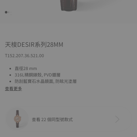
天梭DESIR系列28MM
T152.207.36.521.00
直徑28 mm
316L精鋼錶殼, PVD鍍層
防刮藍寶石水晶鏡面, 防眩光塗層
查看更多
查看 22 個同型號款式