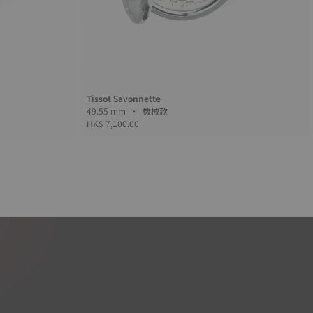
Tissot Savonnette
49.55 mm • 機械款
HK$ 7,100.00