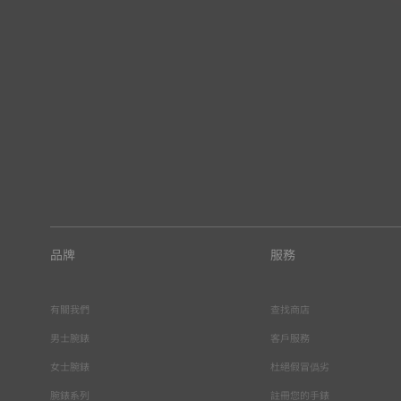
品牌
服務
有關我們
查找商店
男士腕錶
客戶服務
女士腕錶
杜絕假冒僞劣
腕錶系列
註冊您的手錶