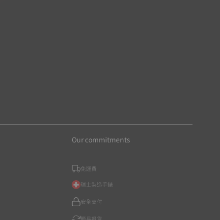
Our commitments
免運費
瑞士製造手錶
安全支付
簡易退貨