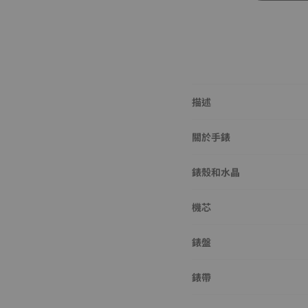
描述
關於手錶
錶殼和水晶
機芯
錶盤
錶帶