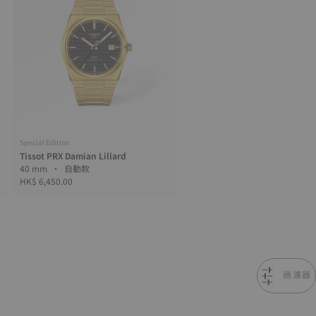
Special Edition
Tissot PRX Damian Lillard
40 mm • 自動款
HK$ 6,450.00
過濾器