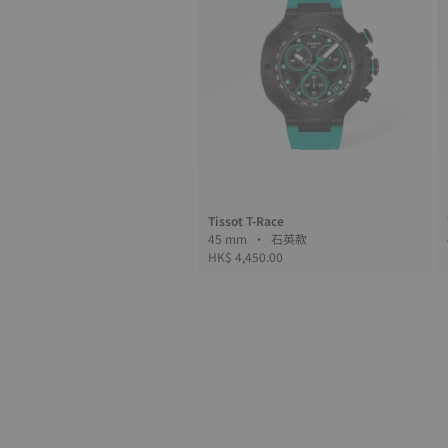
Tissot T-Race
45 mm • 石英款
HK$ 4,450.00