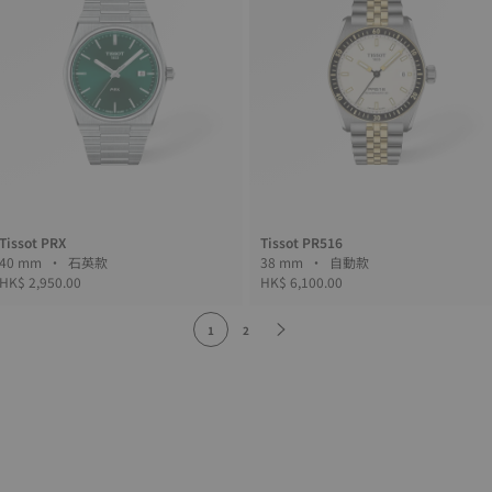
Tissot PRX
Tissot PR516
40 mm • 石英款
38 mm • 自動款
HK$ 2,950.00
HK$ 6,100.00
1
2