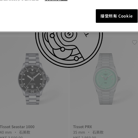
接受所有 Cookie
Tissot PRX
Tissot Supersport
25 mm • 石英款
45.5 mm • 石英款
HK$ 2,650.00
HK$ 3,700.00
Tissot Seastar 1000
Tissot PRX
40 mm • 石英款
35 mm • 石英款
HK$ 3,500.00
HK$ 2,950.00