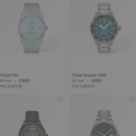
Tissot PRX
Tissot Seastar 1000
40 mm • 自動款
40 mm • 自動款
HK$ 5,550.00
HK$ 5,650.00