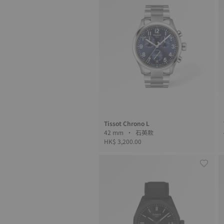
Tissot Chrono L
42 mm • 石英款
HK$ 3,200.00