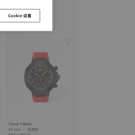
Cookie 设置
Tissot Chrono XL
45 mm • 石英款
HK$ 3,000.00
Tissot T-Race
45 mm • 石英款
HK$ 4,450.00