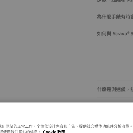
為什麼手錶有時
如何與 Strav
什麼是測速儀，
上鏈機芯和手動
為什麼我腕錶上用
以允许我们网站的正常工作、个性化设计内容和广告、提供社交媒体功能并分析流量
法應是IV？
您使用我们网站的信息。
Cookie 政策