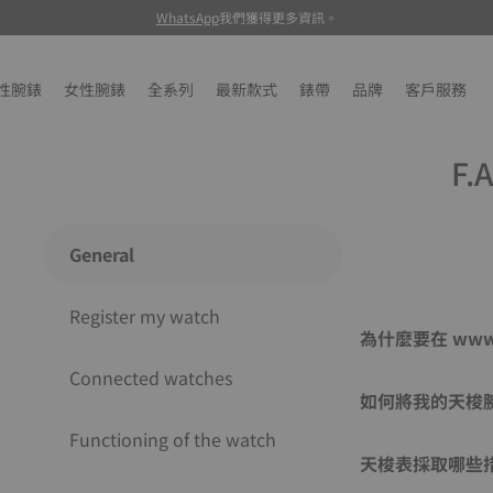
WhatsApp
我們獲得更多資訊。
性腕錶
女性腕錶
全系列
最新款式
錶帶
品牌
客戶服務
F.A
General
Register my watch
為什麼要在 www.t
Connected watches
如何將我的天梭
Functioning of the watch
天梭表採取哪些