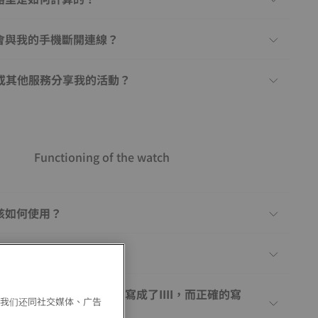
會與我的手機斷開連線？
a® 或其他服務分享我的活動？
Functioning of the watch
該如何使用？
上鏈機芯有什麼區別？
於指示4點的羅馬數字被寫成了IIII，而正確的寫
。我们还同社交媒体、广告