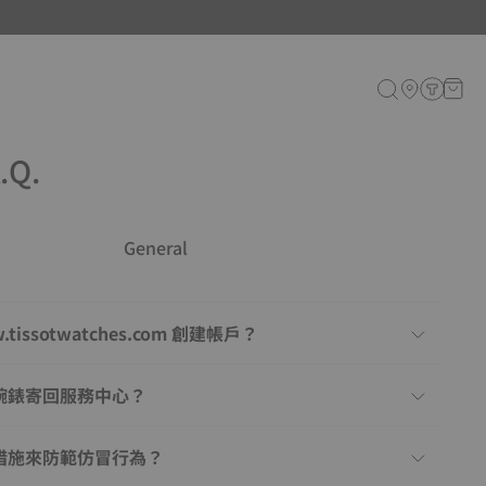
.Q.
General
issotwatches.com 創建帳戶？
腕錶寄回服務中心？
措施來防範仿冒行為？