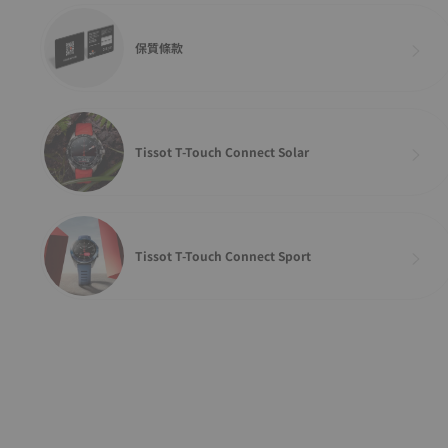
保質條款
Tissot T-Touch Connect Solar
Tissot T-Touch Connect Sport