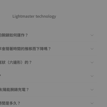
Lightmaster technology
的腕錶如何運作？
率會隨著時間的推移而下降嗎？
窩狀（六邊形）的？
？
0 太陽能腕錶充電？
時間是多久？