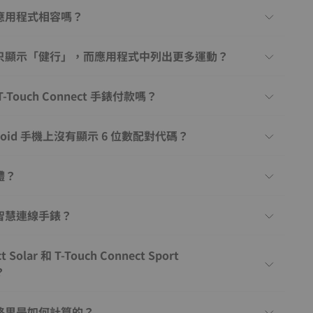
應用程式相容嗎？
只顯示「健行」，而應用程式中列出更多運動？
Touch Connect 手錶付款嗎？
roid 手機上沒有顯示 6 位數配對代碼？
體？
智慧連線手錶？
t Solar 和 T-Touch Connect Sport
？
路里是如何計算的？