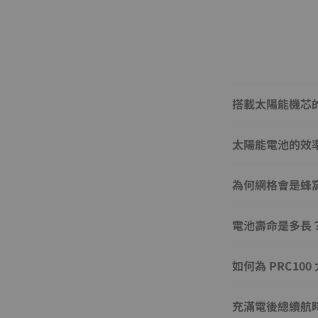
搭載太陽能機芯
太陽能電池的效
為何網格會是蜂
電池壽命是多長
如何為 PRC10
充滿電後總續航