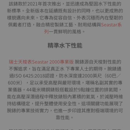
該錶款於2021年首次推出，並迅速成為堅固水下性能的
新標準。全新版本在延續既有設計的同時，也以更成熟的
樣貌邁向未來。它專為從容自信、外表沉穩而內在堅韌的
佩戴者打造，融合精密製錶工藝、耐用結構與
Seastar系
列
一貫鮮明的風格。
精準水下性能
瑞士天梭表Seastar 2000專業版
腕錶源自天梭對性能的
不懈追求，旨在滿足真正水 下專業人士的期待。腕錶通
過ISO 6425:2018認證，防水深度達2000英尺（60巴／
600米），足以承受高壓與嚴苛環境，堪稱名副其實的專
業儀器。44毫米精鋼錶殼搭載設於9點鐘位置的排氦閥，
能在高壓深潛過程中釋放錶殼內累積的氦氣，於減壓時維
持結構穩定，提升整體使用安全性。這項關鍵功能展現了
腕錶的專業技術實力，也進一步印證其應對極端環境的可
靠性能。