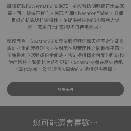
腕錶搭載Powermatic 80機芯，並設有透明藍寶石水晶底
蓋，可一覽機芯運作。機芯 配備Nivachron™游絲，具備
良好的抗磁與抗震特性，並提供最長約80小時動力儲
存，滿足日常配戴與多日使用需求。
整體而言，Seastar 2000專業版腕錶延續天梭表對功能與
設計並重的製錶理念，在耐用性與實用性之間取得平衡。
不論是水下活動或日常佩戴，皆能提供穩定可靠的配戴和
使用體驗。隨著此次系列更新，Seastar持續在歷史傳承
上深化創新，為希望深入探索的人提供更多選擇。
發現系列
您可能還會喜歡…