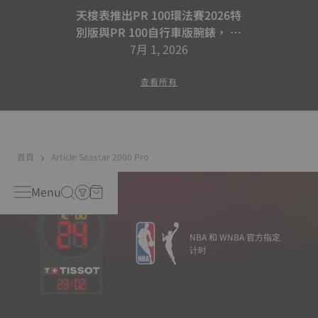
天梭表推出PR 100環法賽2026特
別版與PR 100自行車版腕錶， 續
寫騎乘合作篇章
7月 1, 2026
查看所有
首頁
Article Seastar 2000 Pro
Menu
NBA 和 WNBA 官方指定
计时
23
:
02