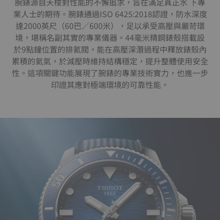
腕錶源自天梭對性能的不懈追求，旨在滿足真正水 下專
業人士的期待。腕錶通過ISO 6425:2018認證，防水深度
達2000英尺（60巴／600米），足以承受高壓與嚴苛環
境，堪稱名副其實的專業儀器。44毫米精鋼錶殼搭載設
於9點鐘位置的排氦閥，能在高壓深潛過程中釋放錶殼內
累積的氦氣，於減壓時維持結構穩定，提升整體使用安全
性。這項關鍵功能展現了腕錶的專業技術實力，也進一步
印證其應對極端環境的可靠性能。