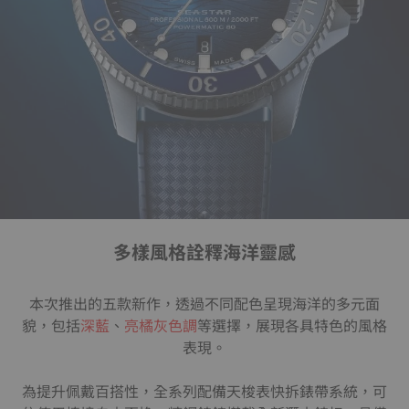
多樣風格詮釋海洋靈感
本次推出的五款新作，透過不同配色呈現海洋的多元面
貌，包括
深藍
、
亮橘
灰色調
等選擇，展現各具特色的風格
表現。
為提升佩戴百搭性，全系列配備天梭表快拆錶帶系統，可