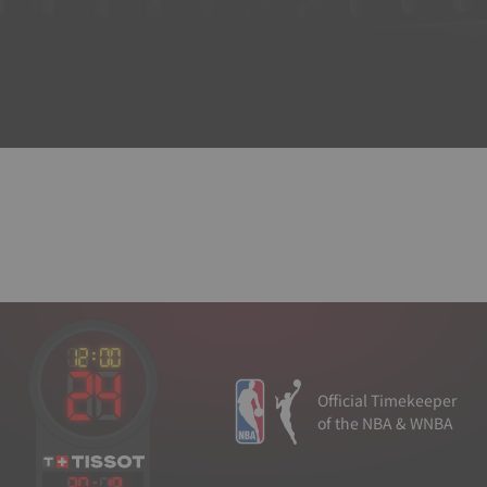
Official Timekeeper
of the NBA & WNBA
20
:
18