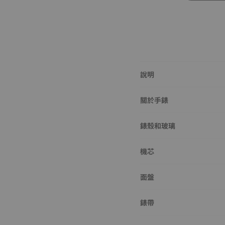
說明
關於手錶
錶殼和玻璃
機芯
面盤
錶帶