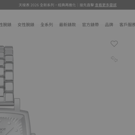
天梭表 2026 全新系列，經典再進化｜搶先直擊
查看更多靈感
性腕錶
女性腕錶
全系列
最新錶款
官方錶帶
品牌
客戶服