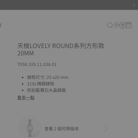
務
天梭LOVELY ROUND系列方形款
20MM
T058.109.11.036.01
錶殼尺寸: 20 x20 mm
316L精鋼錶殼
防刮藍寶石水晶鏡面
看多一點
查看 2 個可用版本