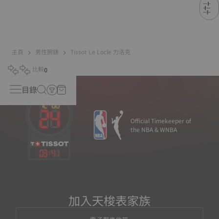
主頁
男性腕錶
Tissot Le Locle 力洛克
比較
0
目錄
Official Timekeeper of
the NBA & WNBA
03
:
41
加入天梭表家族