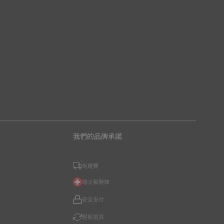
我們的品牌承諾
免運費
瑞士製腕錶
安全支付
輕鬆退貨