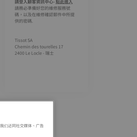
請登入顧客資訊中心-
點此進入
請務必準備好您的維修服務號
碼，以及在維修確認郵件中所提
供的密碼.
Tissot SA
Chemin des tourelles 17
2400 Le Locle - 瑞士
。我们还同社交媒体、广告