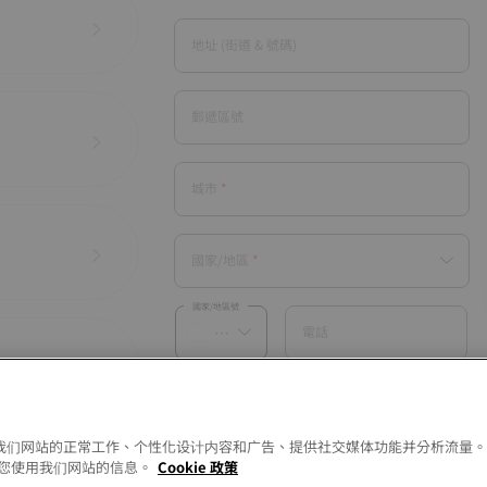
地址 (街道 & 號碼)
郵遞區號
城市
國家/地區
國家/地區號
電話
您所填寫的電話號碼僅供於回覆與聯繫您的此項諮
詢。
*必需的欄位
以允许我们网站的正常工作、个性化设计内容和广告、提供社交媒体功能并分析流量
您使用我们网站的信息。
Cookie 政策
此表單受 reCAPTCHA 保護 -
Google 隱私權政策
和
服務條款
apply.