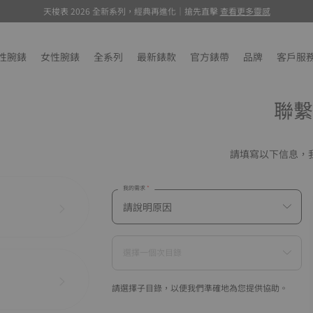
天梭表 2026 全新系列，經典再進化｜搶先直擊
查看更多靈感
性腕錶
女性腕錶
全系列
最新錶款
官方錶帶
品牌
客戶服
聯繫
請填寫以下信息，
我的需求
選擇一個次目錄
請選擇子目錄，以便我們準確地為您提供協助。