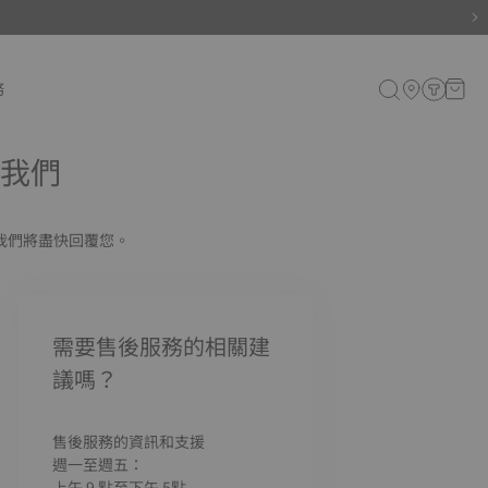
務
我們
我們將盡快回覆您。
需要售後服務的相關建
議嗎？
售後服務的資訊和支援
週一至週五：
上午 9 點至下午 5點