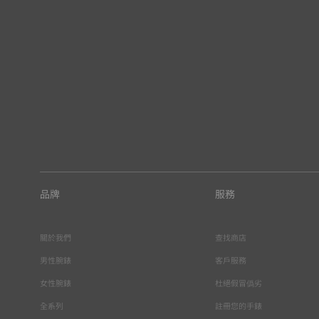
品牌
服務
關於我們
查找商店
男性腕錶
客戶服務
女性腕錶
杜絕假冒僞劣
全系列
註冊您的手錶