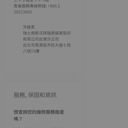
售後服務專線熱綫: +886 2
26523665
天梭表
瑞士商斯沃琪瑞表遠東股份
有限公司台灣分公司
台北市南港區市民大道七段
八號15樓
服務, 保固和資訊
想查詢您的維修服務進度
嗎？