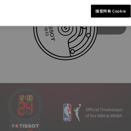
接受所有 Cookie
我已閱讀並瞭解
隱私權聲明
*
提交
Official Timekeeper
of the NBA & WNBA