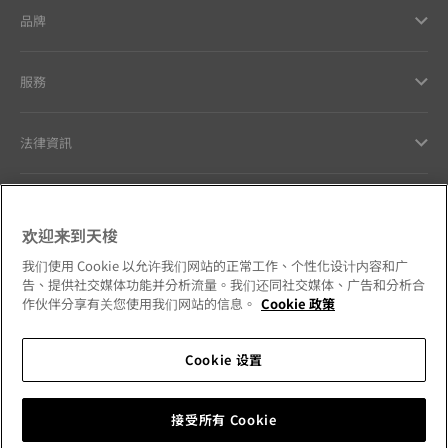
品牌
服務
法律資訊
與天梭聯絡
欢迎来到天梭
我們的品牌承諾
我们使用 Cookie 以允许我们网站的正常工作、个性化设计内容和广
告、提供社交媒体功能并分析流量。我们还同社交媒体、广告和分析合
作伙伴分享有关您使用我们网站的信息。
Cookie 政策
Cookie 设置
請追蹤我們的社群媒體
台灣地區
更換國家
Tissot Copyrights 2026
接受所有 Cookie