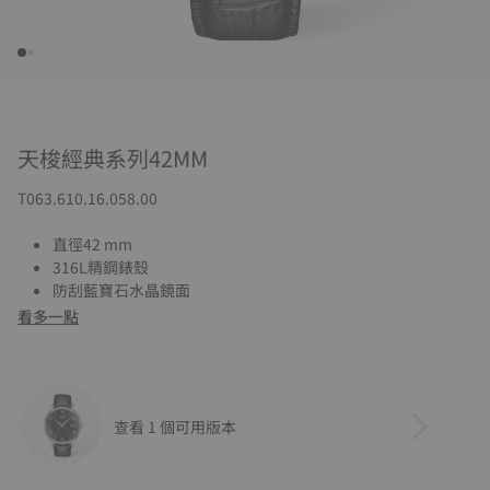
天梭經典系列42MM
T063.610.16.058.00
直徑42 mm
316L精鋼錶殼
防刮藍寶石水晶鏡面
看多一點
查看 1 個可用版本