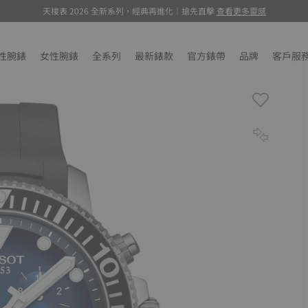
天梭表 2026 全新系列，經典再進化｜搶先直擊
環法特展, 萬元聯名腕錶驚喜抽選
, 瞭解更多
查看更多靈感
性腕錶
女性腕錶
全系列
最新錶款
官方錶帶
品牌
客戶服