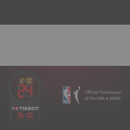
Official Timekeeper
of the NBA & WNBA
06
:
00