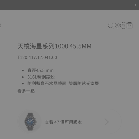
務
天梭海星系列1000 45.5MM
T120.417.17.041.00
直徑45.5 mm
316L精鋼錶殼
防刮藍寶石水晶鏡面, 雙層防眩光塗層
看多一點
查看 47 個可用版本