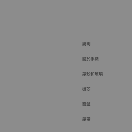
說明
關於手錶
錶殼和玻璃
機芯
面盤
錶帶