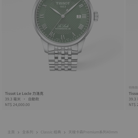
特殊款
Tissot Le Locle 力洛克
Tiss
39.3 毫米 • 自動款
NT$ 24,000.00
NT$ 
主頁
全系列
Classic 經典
天梭卡森Premium系列40mm