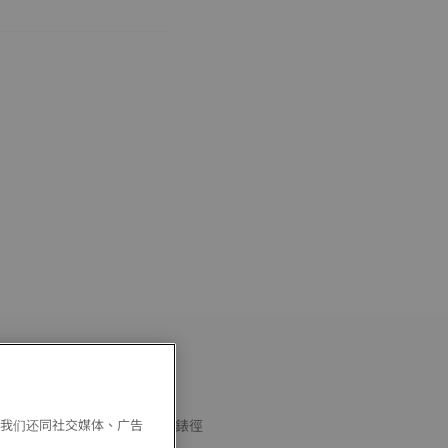
。我们还同社交媒体、广告
X系列橡膠錶帶(冰藍色)__適用錶徑