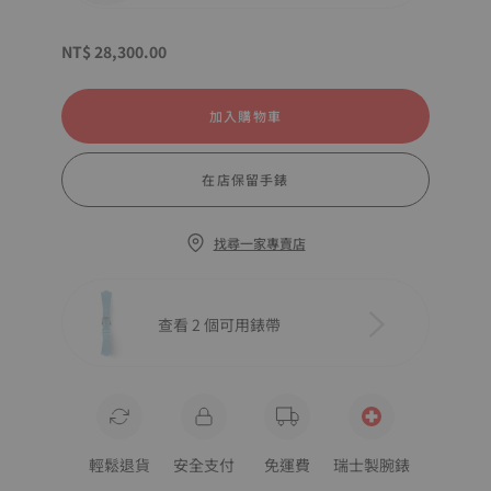
NT$ 28,300.00
加入購物車
在店保留手錶
找尋一家專賣店
查看 2 個可用錶帶
輕鬆退貨
安全支付
免運費
瑞士製腕錶