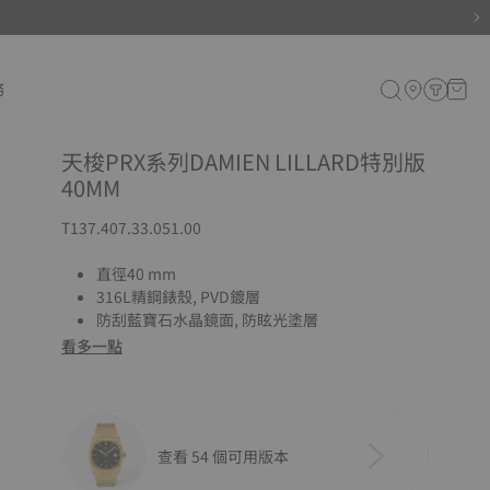
務
天梭PRX系列DAMIEN LILLARD特別版
40MM
T137.407.33.051.00
直徑40 mm
316L精鋼錶殼, PVD鍍層
防刮藍寶石水晶鏡面, 防眩光塗層
看多一點
查看 54 個可用版本