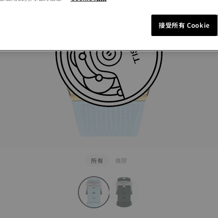
NT$ 2,30
藍色
可更
接受所有 Cookie
參考更多
所有
橡膠
rapConfigurator