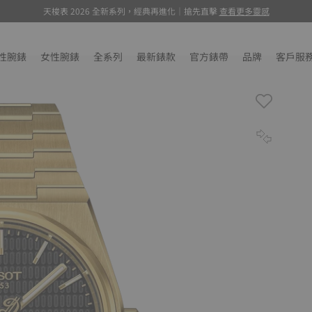
天梭表 2026 全新系列，經典再進化｜搶先直擊
環法特展, 萬元聯名腕錶驚喜抽選
, 瞭解更多
查看更多靈感
性腕錶
女性腕錶
全系列
最新錶款
官方錶帶
品牌
客戶服