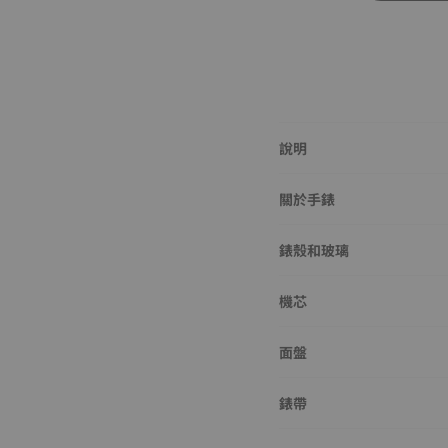
說明
關於手錶
錶殼和玻璃
機芯
面盤
錶帶