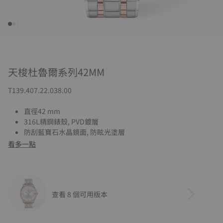
天梭杜魯爾系列42MM
T139.407.22.038.00
直徑42 mm
316L精鋼錶殼, PVD鍍層
防刮藍寶石水晶鏡面, 防眩光塗層
看多一點
查看 8 個可用版本