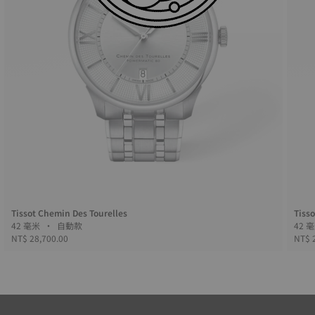
Tissot Chemin Des Tourelles
Tiss
42 毫米 • 自動款
NT$ 28,700.00
NT$ 