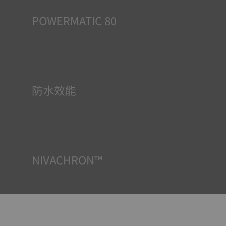
POWERMATIC 80
自動手錶由配戴者的動能提供動力。手腕運動使機芯能夠運
作。 Powermatic 80機芯擁有80小時的動力儲存，手錶三天
不佩戴，也能繼續準確走時。這是一款優於競爭對手的創新
機芯，一般機芯可提供 1.5 天的動力儲存*。 *此為示意圖像
防水效能
所有天梭表的錶殼均經過多次檢測，包括防水性檢查。天梭
表透過再現腕錶可能面臨的真實狀況來測試其抵抗衝擊、壓
力以及液體、氣體和灰塵滲透的能力。
NIVACHRON™
因為我們的電子物品（例如: 手機、電腦、收音機等等）產生
的磁場頻繁地出現在我們現代人的日常生活中，天梭表開發
了一種新型尖端鈦合金材質運用在機芯上，以保持腕錶走時
的精準度。與標準游絲*相比，Nivachron™ 游絲被認為具有
更強的抵抗力並且不受磁場影響。 *此為示意圖像