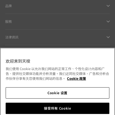
品牌
服務
法律資訊
與天梭聯絡
欢迎来到天梭
我們的品牌承諾
我们使用 Cookie 以允许我们网站的正常工作、个性化设计内容和广
告、提供社交媒体功能并分析流量。我们还同社交媒体、广告和分析合
作伙伴分享有关您使用我们网站的信息。
Cookie 政策
Cookie 设置
請追蹤我們的社群媒體
台灣地區
更換國家
Tissot Copyrights 2026
接受所有 Cookie