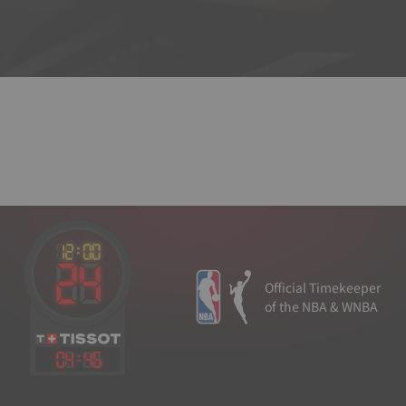
Official Timekeeper
of the NBA & WNBA
04
:
46