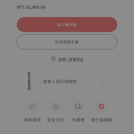
NT$ 31,400.00
加入購物車
在店保留手錶
找尋一家專賣店
查看 1 個可用錶帶
輕鬆退貨
安全支付
免運費
瑞士製腕錶