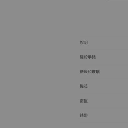
說明
關於手錶
錶殼和玻璃
機芯
面盤
錶帶