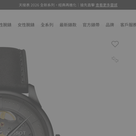
天梭表 2026 全新系列，經典再進化｜搶先直擊
環法特展, 萬元聯名腕錶驚喜抽選
, 瞭解更多
查看更多靈感
性腕錶
女性腕錶
全系列
最新錶款
官方錶帶
品牌
客戶服