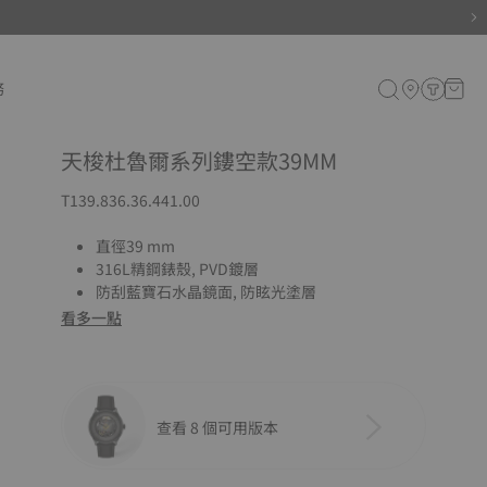
務
天梭杜魯爾系列鏤空款39MM
T139.836.36.441.00
直徑39 mm
316L精鋼錶殼, PVD鍍層
防刮藍寶石水晶鏡面, 防眩光塗層
看多一點
查看 8 個可用版本