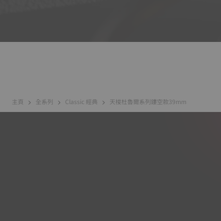
主頁
全系列
Classic 經典
天梭杜魯爾系列鏤空款39mm