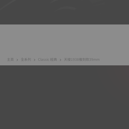
主頁
全系列
Classic 經典
天梭1938複刻款39mm