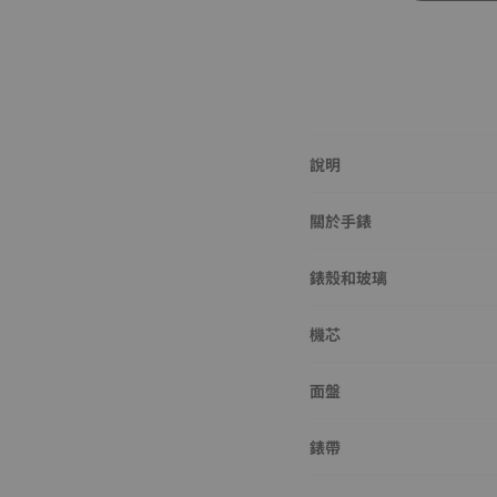
說明
關於手錶
錶殼和玻璃
機芯
面盤
錶帶