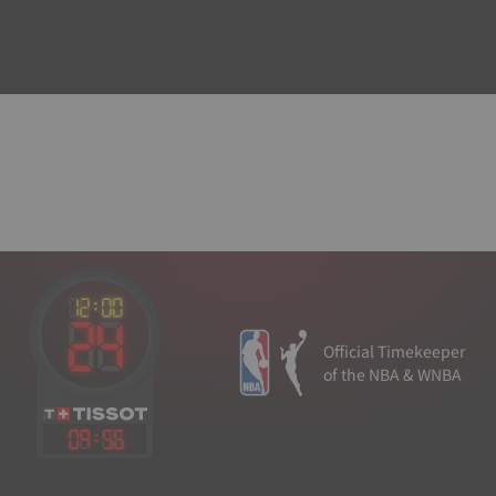
Official Timekeeper
of the NBA & WNBA
09
:
56