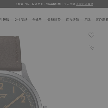
天梭表 2026 全新系列，經典再進化｜搶先直擊
環法特展, 萬元聯名腕錶驚喜抽選
, 瞭解更多
查看更多靈感
性腕錶
女性腕錶
全系列
最新錶款
官方錶帶
品牌
客戶服