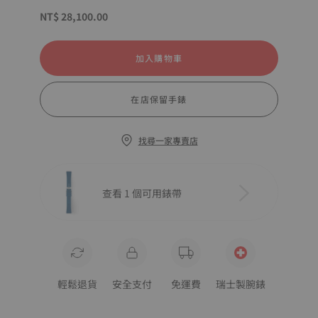
NT$ 28,100.00
加入購物車
在店保留手錶
找尋一家專賣店
查看 1 個可用錶帶
輕鬆退貨
安全支付
免運費
瑞士製腕錶