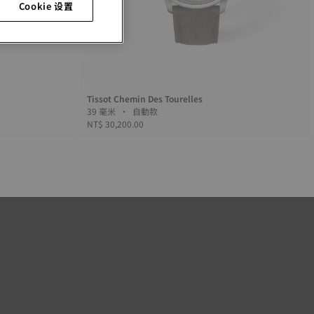
Cookie 设置
Tissot Chemin Des Tourelles
39 毫米 • 自動款
NT$ 30,200.00