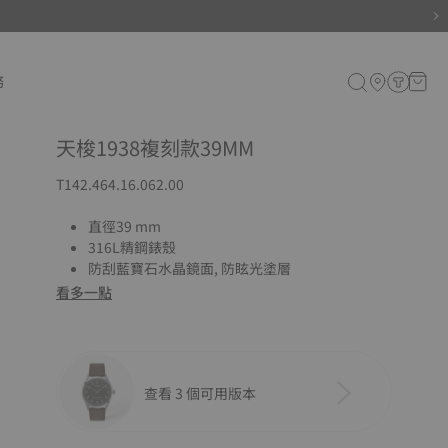
務
天梭1938複刻款39MM
T142.464.16.062.00
直徑39 mm
316L精鋼錶殼
防刮藍寶石水晶鏡面, 防眩光塗層
看多一點
查看 3 個可用版本