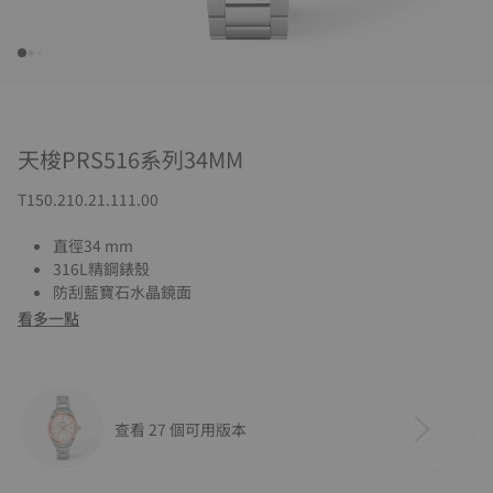
天梭PRS516系列34MM
T150.210.21.111.00
直徑34 mm
316L精鋼錶殼
防刮藍寶石水晶鏡面
看多一點
查看 27 個可用版本