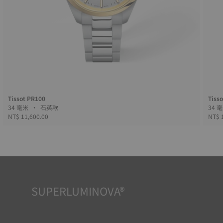
Tissot PR100
Tiss
34 毫米 • 石英款
NT$ 11,600.00
NT$ 
SUPERLUMINOVA®
確保各種條件下的時間可讀性是天梭表的重要目標。這是為
什麼有些腕錶採用了我們稱之為 Super Luminova® 的材質。
當這種材質運用在錶盤和指針等零件上，當手錶處於黑暗中