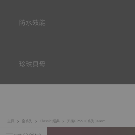
時，它可以輔助時間的可讀性*。 *此為示意圖*
防水效能
所有天梭表的錶殼均經過多次檢測，包括防水性檢查。天梭
表透過再現腕錶可能面臨的真實狀況來測試其抵抗衝擊、壓
力以及液體、氣體和灰塵滲透的能力。
珍珠貝母
珍珠母貝形成於海洋深處，具有彩虹色和乳白色等獨特特
徵。沒有兩個珍珠母貝會是相同的，這也賦予了腕錶獨特的
特徵，尤其是對於女性的腕錶來說，非常適合用於錶盤上還
是在其他元素上*。 *此為示意圖像
主頁
全系列
Classic 經典
天梭PRS516系列34mm