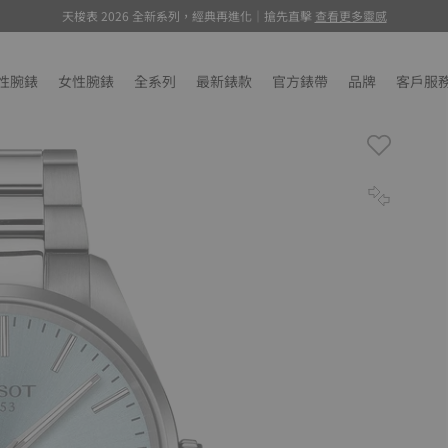
天梭表 2026 全新系列，經典再進化｜搶先直擊
環法特展, 萬元聯名腕錶驚喜抽選
, 瞭解更多
查看更多靈感
性腕錶
女性腕錶
全系列
最新錶款
官方錶帶
品牌
客戶服