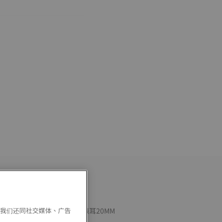
。我们还同社交媒体、广告
天梭橡膠錶帶(藍色)__適用錶耳20MM