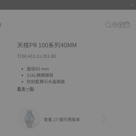
務
天梭PR 100系列40MM
T150.410.11.351.00
直徑40 mm
316L精鋼錶殼
防刮藍寶石水晶鏡面
看多一點
查看 27 個可用版本