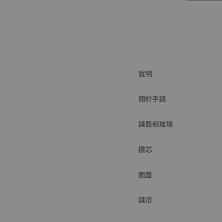
說明
關於手錶
錶殼和玻璃
機芯
面盤
錶帶