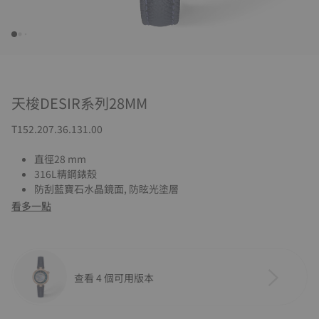
天梭DESIR系列28MM
T152.207.36.131.00
直徑28 mm
316L精鋼錶殼
防刮藍寶石水晶鏡面, 防眩光塗層
看多一點
查看 4 個可用版本