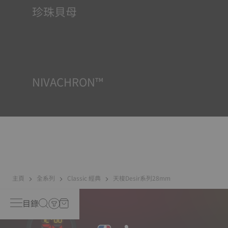
珍珠貝母
珍珠母貝形成於海洋深處，具有彩虹色和乳白色等獨特特
徵。沒有兩個珍珠母貝會是相同的，這也賦予了腕錶獨特的
特徵，尤其是對於女性的腕錶來說，非常適合用於錶盤上還
是在其他元素上*。 *此為示意圖像
NIVACHRON™
因為我們的電子物品（例如: 手機、電腦、收音機等等）產生
的磁場頻繁地出現在我們現代人的日常生活中，天梭表開發
了一種新型尖端鈦合金材質運用在機芯上，以保持腕錶走時
的精準度。與標準游絲*相比，Nivachron™ 游絲被認為具有
更強的抵抗力並且不受磁場影響。 *此為示意圖像
主頁
全系列
Classic 經典
天梭Desir系列28mm
目錄