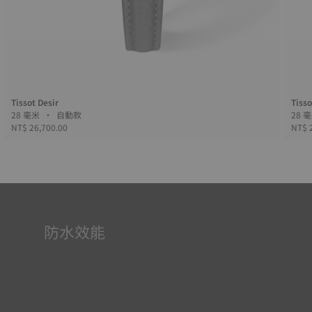
Tissot Desir
Tisso
28 毫米 • 自動款
NT$ 26,700.00
NT$ 
防水效能
所有天梭表的錶殼均經過多次檢測，包括防水性檢查。天梭
表透過再現腕錶可能面臨的真實狀況來測試其抵抗衝擊、壓
力以及液體、氣體和灰塵滲透的能力。